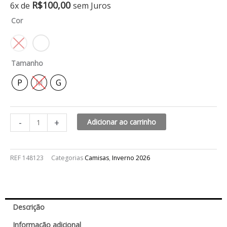
Camisa
R$
100,00
6x de
sem Juros
raglã
Cor
com
detalhes
em
renda
Tamanho
quantidade
P
M
G
-
+
Adicionar ao carrinho
REF
148123
Categorias
Camisas
,
Inverno 2026
Descrição
Informação adicional