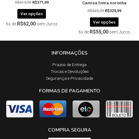
Camisa listra noronha
produto
produto
R$
619,99
R$
371,99
R$
549,99
R$
329,99
Ver opções
Ver opções
R$
62,00
6x de
sem Juros
R$
55,00
6x de
sem Juros
INFORMAÇÕES
Prazos de Entrega​
Trocas e Devoluções​
Segurança e Privacidade
FORMAS DE PAGAMENTO
COMPRA SEGURA