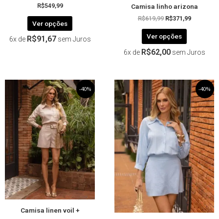
Camisa linho arizona
produto
produto
R$
549,99
R$
619,99
R$
371,99
Ver opções
Ver opções
R$
91,67
6x de
sem Juros
R$
62,00
6x de
sem Juros
O
Este
O
O
Este
O
-40%
-40%
preço
preço
preço
preço
produto
produto
original
atual
original
atual
tem
tem
era:
é:
era:
é:
R$619,99.
R$371,99.
R$549,99.
R$329,99.
várias
várias
variantes.
variantes.
As
As
opções
opções
podem
podem
ser
ser
escolhidas
escolhida
na
na
página
página
Camisa linen voil +
do
do