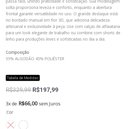
passa fácil, unindo praticidade e sofisticação. Sua modelagem
solta proporciona leveza e conforto, enquanto a abertura
frontal garante versatilidade no uso. O grande destaque está
no bordado manual em flor 3D, que adiciona delicadeza
artesanal e exclusividade à peça. Use com calças de alfaiataria
para um look elegante de trabalho ou combine com shorts de
linho para produções leves e sofisticadas no dia a dia.
Composição
55% ALGODÃO 45% POLIÉSTER
Tabela de Medidas
O
O
R$
329,99
R$
197,99
preço
preço
original
atual
Camisa
R$
66,00
3x de
sem Juros
era:
é:
flora
Cor
R$329,99.
R$197,99.
quantidade