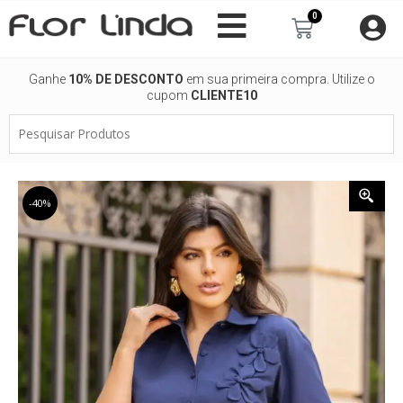
Ir
0
Carrinho
para
o
conteúdo
Ganhe
10% DE DESCONTO
em sua primeira compra. Utilize o
cupom
CLIENTE10
Pesquisar
Produtos
-40%