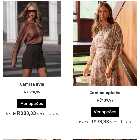
Este
Este
produto
produto
tem
tem
várias
várias
variantes.
variantes.
As
As
opções
opções
podem
podem
ser
ser
escolhidas
escolhida
na
na
página
página
Camisa livia
do
do
Camisa ophelia
produto
produto
R$
529,99
R$
439,99
Ver opções
Ver opções
R$
88,33
6x de
sem Juros
R$
73,33
6x de
sem Juros