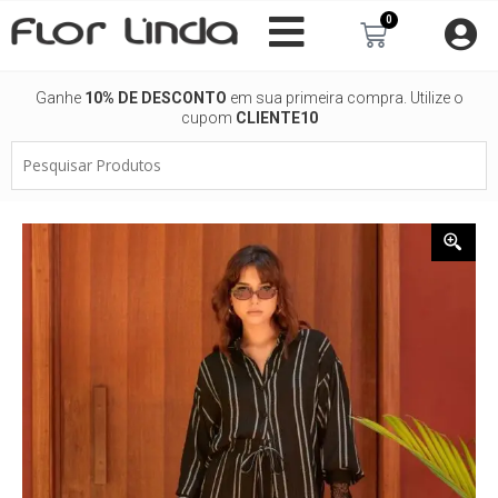
Ir
0
Carrinho
para
o
conteúdo
Ganhe
10% DE DESCONTO
em sua primeira compra. Utilize o
cupom
CLIENTE10
Pesquisar
Produtos