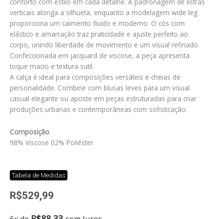
conforto com estilo em cada detalhe. A padronagem de listras
verticais alonga a silhueta, enquanto a modelagem wide leg
proporciona um caimento fluido e moderno. O cós com
elástico e amarração traz praticidade e ajuste perfeito ao
corpo, unindo liberdade de movimento e um visual refinado.
Confeccionada em jacquard de viscose, a peça apresenta
toque macio e textura sutil.
A calça é ideal para composições versáteis e cheias de
personalidade. Combine com blusas leves para um visual
casual elegante ou aposte em peças estruturadas para criar
produções urbanas e contemporâneas com sofisticação.
Composição
98% Viscose 02% Poliéster
Tabela de Medidas
R$
529,99
Calça
R$
88,33