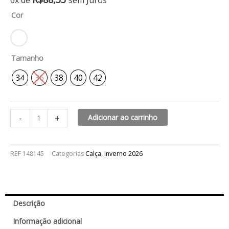
6x de
sem Juros
wide
Cor
leg
listras
cali
quantidade
Tamanho
34
36
38
40
42
-
+
Adicionar ao carrinho
REF
148145
Categorias
Calça
,
Inverno 2026
Descrição
Informação adicional