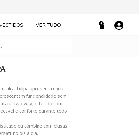
0
VESTIDOS
VER TUDO
Carrinho
PA
 calça Tulipa apresenta corte
 acrescentam funcionalidade sem
iataria two way, o tecido com
pecável e conforto durante todo
fisticado ou combine com blusas
sátil no dia a dia.