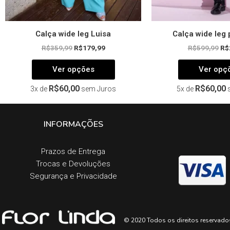
produto
Calça wide leg Luisa
Calça wide leg 
R$
359,99
R$
179,99
R$
599,99
R$
Ver opções
Ver opç
R$
60,00
R$
60,00
3x de
sem Juros
5x de
INFORMAÇÕES
Prazos de Entrega​
Trocas e Devoluções​
Segurança e Privacidade
© 2020 Todos os direitos reservado