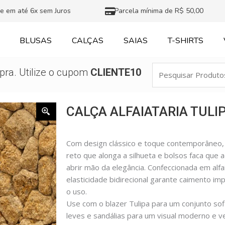
e em até 6x sem Juros
Parcela mínima de R$ 50,00
BLUSAS
CALÇAS
SAIAS
T-SHIRTS
Pesquisar
ra. Utilize o cupom
CLIENTE10
Produtos
CALÇA ALFAIATARIA TULI
Com design clássico e toque contemporâneo, a
reto que alonga a silhueta e bolsos faca que
abrir mão da elegância. Confeccionada em alfa
elasticidade bidirecional garante caimento im
o uso.
Use com o blazer Tulipa para um conjunto so
leves e sandálias para um visual moderno e ver