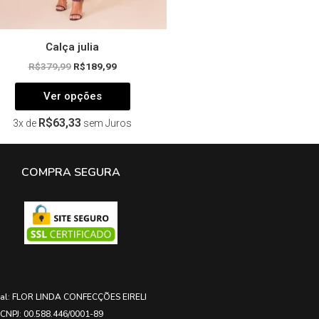
produto
Calça julia
R$
379,99
R$
189,99
Ver opções
R$
63,33
3x de
sem Juros
COMPRA SEGURA
ial: FLOR LINDA CONFECÇÕES EIRELI
CNPJ: 00.588.446/0001-89