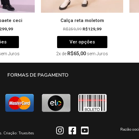
produto
produto
paete ceci
Calça reta moletom
299,99
R$
259,99
R$
129,99
ões
Ver opções
R$
65,00
sem Juros
2x de
sem Juros
FORMAS DE PAGAMENTO
Razão soc
s. Criação:
Truesites