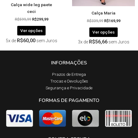
Calça wide leg paete
do
do
ceci
Calça Maria
produto
produto
R$
599,99
R$
299,99
R$
339,99
R$
169,99
Ver opções
Ver opções
R$
60,00
5x de
sem Juros
R$
56,66
3x de
sem Juros
INFORMAÇÕES
Prazos de Entrega​
Trocas e Devoluções​
Segurança e Privacidade
FORMAS DE PAGAMENTO