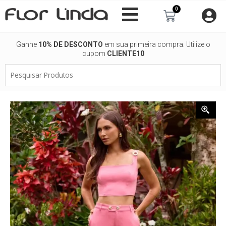
Ir
0
Carrinho
para
o
conteúdo
Ganhe
10% DE DESCONTO
em sua primeira compra. Utilize o
cupom
CLIENTE10
Pesquisar
Produtos