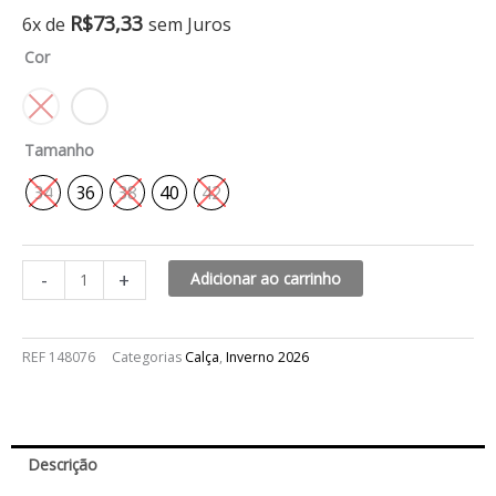
Calça
R$
73,33
6x de
sem Juros
alfaiataria
Cor
mari
quantidade
Tamanho
34
36
38
40
42
-
+
Adicionar ao carrinho
REF
148076
Categorias
Calça
,
Inverno 2026
Descrição