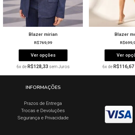
página
do
produto
Blazer mirian
Blazer m
R$
769,99
R$
699,
Ver opções
Ver opç
R$
128,33
R$
116,67
6x de
sem Juros
6x de
INFORMAÇÕES
Prazos de Entrega​
Trocas e Devoluções​
Segurança e Privacidade