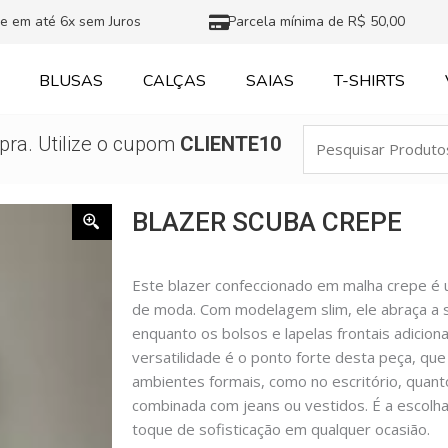
e em até 6x sem Juros
Parcela mínima de R$ 50,00
BLUSAS
CALÇAS
SAIAS
T-SHIRTS
Pesquisar
ra. Utilize o cupom
CLIENTE10
Produtos
BLAZER SCUBA CREPE
Este blazer confeccionado em malha crepe é u
de moda. Com modelagem slim, ele abraça a s
enquanto os bolsos e lapelas frontais adiciona
versatilidade é o ponto forte desta peça, qu
ambientes formais, como no escritório, quan
combinada com jeans ou vestidos. É a escolh
toque de sofisticação em qualquer ocasião.