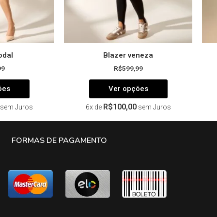
página
página
do
do
produto
produto
odal
Blazer veneza
99
R$
599,99
ões
Ver opções
R$
100,00
sem Juros
6x de
sem Juros
FORMAS DE PAGAMENTO