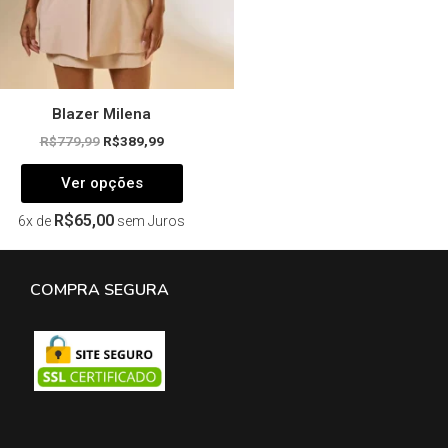
página
do
produto
Blazer Milena
R$
779,99
R$
389,99
Ver opções
R$
65,00
6x de
sem Juros
COMPRA SEGURA