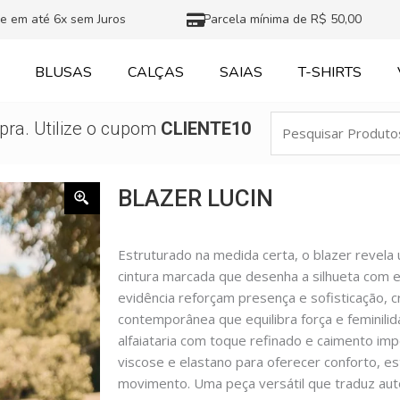
e em até 6x sem Juros
Parcela mínima de R$ 50,00
BLUSAS
CALÇAS
SAIAS
T-SHIRTS
Pesquisar
ra. Utilize o cupom
CLIENTE10
Produtos
BLAZER LUCIN
Estruturado na medida certa, o blazer reve
cintura marcada que desenha a silhueta com 
evidência reforçam presença e sofisticação, c
contemporânea que equilibra força e feminili
alfaiataria com toque refinado e caimento imp
viscose e elastano para oferecer conforto, es
movimento. Uma peça versátil que traduz aut