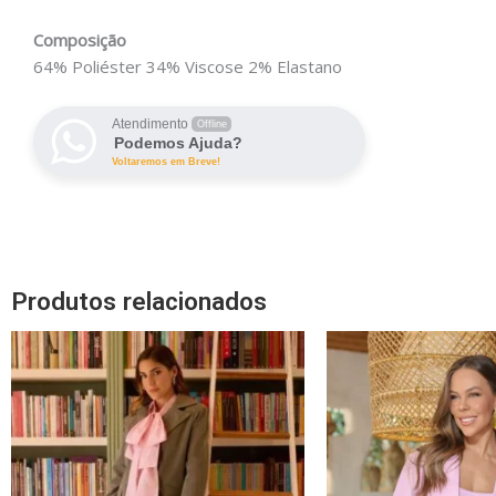
Composição
64% Poliéster 34% Viscose 2% Elastano
Atendimento
Offline
Podemos Ajuda?
Voltaremos em Breve!
Produtos relacionados
O
Este
pr
produto
ori
tem
era
R$
várias
variantes.
As