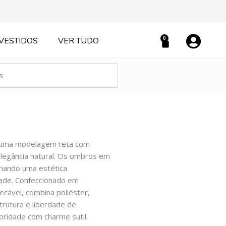
0
VESTIDOS
VER TUDO
Carrinho
la uma modelagem reta com
elegância natural. Os ombros em
riando uma estética
dade. Confeccionado em
ecável, combina poliéster,
trutura e liberdade de
oridade com charme sutil.