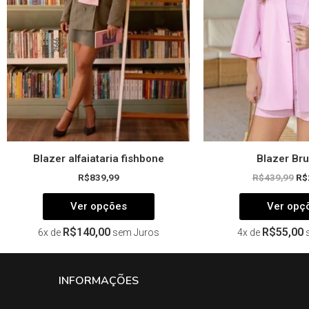
opções
podem
ser
escolhidas
na
página
do
produto
Blazer alfaiataria fishbone
Blazer Bru
R$
839,99
R$
439,99
R$
Ver opções
Ver opç
R$
140,00
R$
55,00
6x de
sem Juros
4x de
INFORMAÇÕES