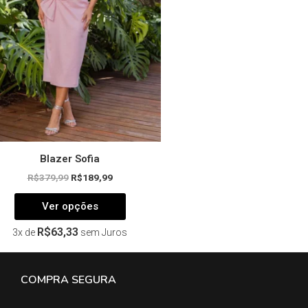
opções
podem
ser
escolhidas
na
página
do
produto
Blazer Sofia
R$
379,99
R$
189,99
Ver opções
R$
63,33
3x de
sem Juros
COMPRA SEGURA