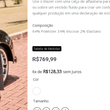
Use o blazer com uma calça de alfaiataria par
ou sobre um vestido fluido para criar um con
qualquer produção em uma declaração de esti
Composição
64% Poliéster 34% Viscose 2% Elastano
Tabela de Medidas
R$
769,99
Blazer
R$
128,33
6x de
sem Juros
lucin
Cor
quantidade
Tamanho