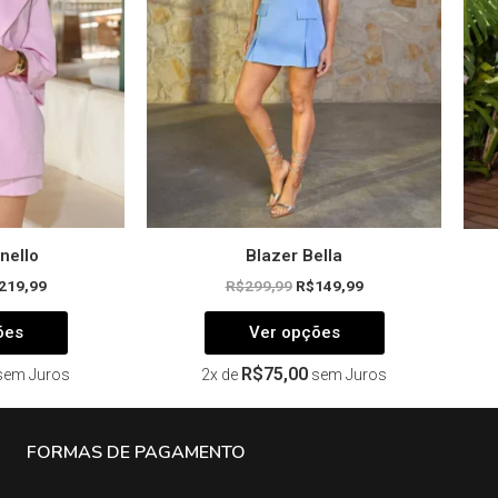
opções
opções
podem
podem
ser
ser
escolhidas
escolhidas
na
na
página
página
do
do
produto
produto
nello
Blazer Bella
219,99
R$
299,99
R$
149,99
ões
Ver opções
R$
75,00
sem Juros
2x de
sem Juros
FORMAS DE PAGAMENTO