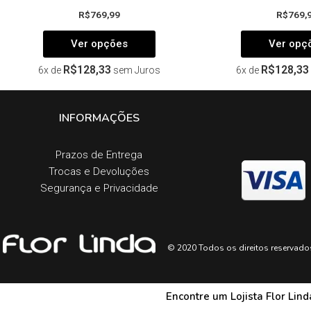
R$
769,99
R$
769,
Ver opções
Ver opç
R$
128,33
R$
128,33
6x de
sem Juros
6x de
INFORMAÇÕES
Prazos de Entrega​
Trocas e Devoluções​
Segurança e Privacidade
© 2020 Todos os direitos reservado
Encontre um Lojista Flor Lin