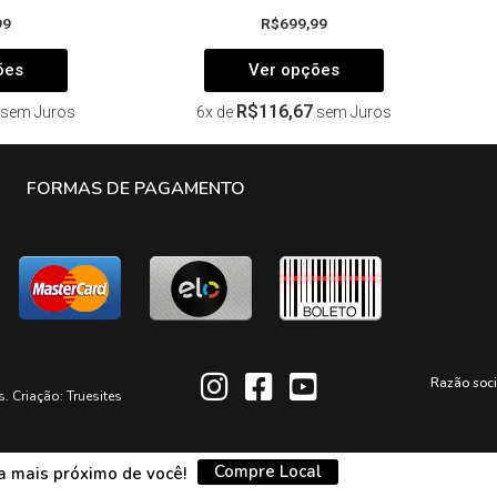
99
R$
699,99
ões
Ver opções
R$
116,67
sem Juros
6x de
sem Juros
FORMAS DE PAGAMENTO
Razão soc
s. Criação:
Truesites
Compre Local
da mais próximo de você!