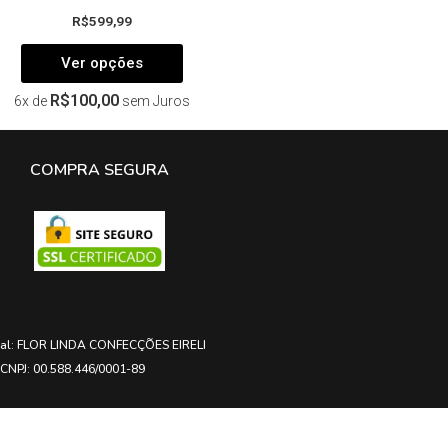
R$
599,99
Ver opções
R$
100,00
6x de
sem Juros
COMPRA SEGURA
ial: FLOR LINDA CONFECÇÕES EIRELI
CNPJ: 00.588.446/0001-89