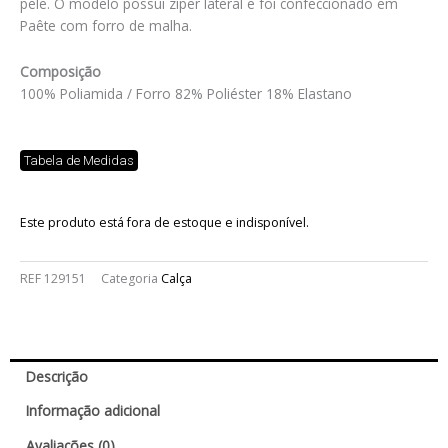
pele. O modelo possui zíper lateral e foi confeccionado em
Paête com forro de malha.
Composição
100% Poliamida / Forro 82% Poliéster 18% Elastano
Tabela de Medidas
Este produto está fora de estoque e indisponível.
REF
129151
Categoria
Calça
Descrição
Informação adicional
Avaliações (0)