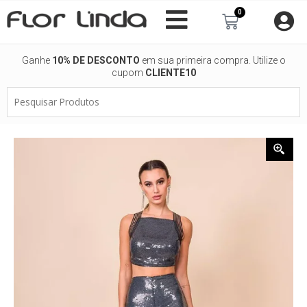
Ir
0
Carrinho
para
o
conteúdo
Ganhe
10% DE DESCONTO
em sua primeira compra. Utilize o
cupom
CLIENTE10
Pesquisar
Produtos