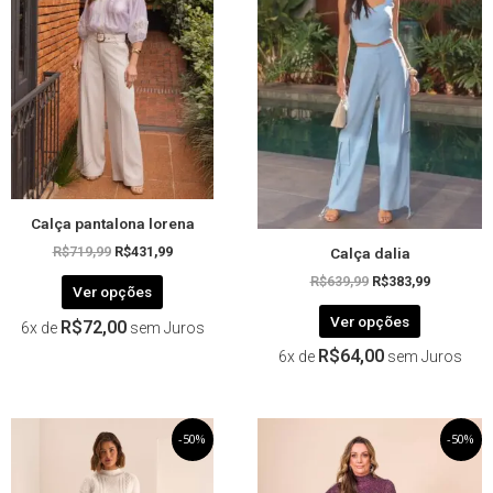
R$719,99.
R$431,99.
R$639,99.
R$383,99.
várias
várias
variantes.
variantes.
As
As
opções
opções
podem
podem
ser
ser
escolhidas
escolhida
na
na
página
página
Calça pantalona lorena
do
do
Calça dalia
produto
produto
R$
719,99
R$
431,99
R$
639,99
R$
383,99
Ver opções
Ver opções
R$
72,00
6x de
sem Juros
R$
64,00
6x de
sem Juros
O
Este
O
O
Este
O
-50%
-50%
preço
preço
preço
preço
produto
produto
original
atual
original
atual
tem
tem
era:
é:
era:
é: