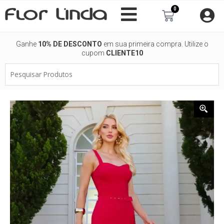
Ir
0
Carrinho
para
o
conteúdo
Ganhe
10% DE DESCONTO
em sua primeira compra. Utilize o
cupom
CLIENTE10
Pesquisar
Produtos