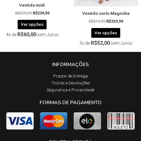
Vestido mídi
do
do
Vestido curto Magnólia
produto
produto
R$
479,99
R$
239,99
R$
519,99
R$
259,99
Ver opções
Ver opções
R$
60,00
4x de
sem Juros
R$
52,00
5x de
sem Juros
INFORMAÇÕES
Prazos de Entrega​
Trocas e Devoluções​
Segurança e Privacidade
FORMAS DE PAGAMENTO