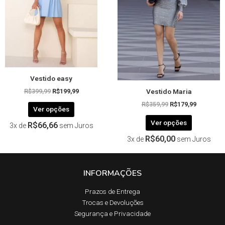
As
As
opções
opções
podem
podem
ser
ser
escolhidas
escolhida
na
na
página
página
Vestido easy
do
do
Vestido Maria
produto
produto
R$
399,99
R$
199,99
R$
359,99
R$
179,99
Ver opções
Ver opções
R$
66,66
3x de
sem Juros
R$
60,00
3x de
sem Juros
INFORMAÇÕES
Prazos de Entrega​
Trocas e Devoluções​
Segurança e Privacidade