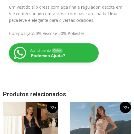
Um vestido slip dress com alça fina e regulador, decote em
V e confeccionado em viscose com base acetinada. Uma
peça leve e elegante para diversas ocasiões.
Composição
50% Viscose 50% Poliéster
Atendimento
Online
Podemos Ajuda?
Produtos relacionados
O
Este
O
O
Este
O
-40%
-40%
preço
preço
preço
preço
produto
produto
original
atual
original
atual
tem
tem
era:
é:
era:
é:
R$639,99.
R$383,99.
R$989,99.
R$593,99.
várias
várias
variantes.
variantes.