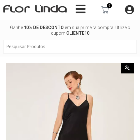
Ir
0
Carrinho
para
o
conteúdo
Ganhe
10% DE DESCONTO
em sua primeira compra. Utilize o
cupom
CLIENTE10
Pesquisar
Produtos