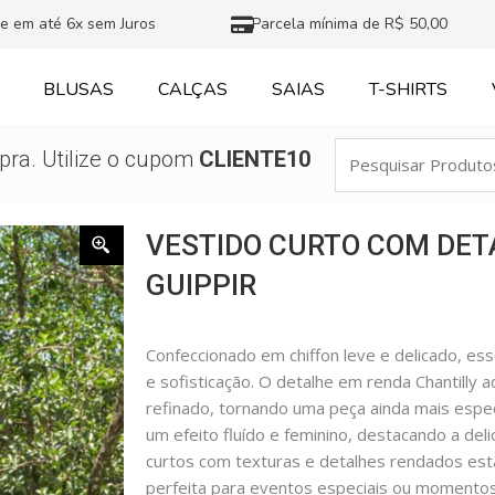
e em até 6x sem Juros
Parcela mínima de R$ 50,00
BLUSAS
CALÇAS
SAIAS
T-SHIRTS
Pesquisar
ra. Utilize o cupom
CLIENTE10
Produtos
VESTIDO CURTO COM DET
GUIPPIR
Confeccionado em chiffon leve e delicado, ess
e sofisticação. O detalhe em renda Chantilly 
refinado, tornando uma peça ainda mais espe
um efeito fluído e feminino, destacando a de
curtos com texturas e detalhes rendados est
perfeita para eventos especiais ou momentos