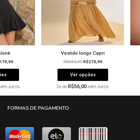
escolhidas
escolhidas
na
na
página
página
do
do
produto
produto
alonê
Vestido longo Capri
179,99
R$
559,99
R$
279,99
ões
Ver opções
R$
56,00
sem Juros
5x de
sem Juros
FORMAS DE PAGAMENTO