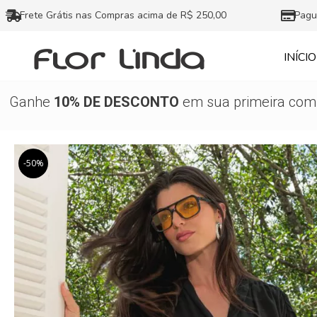
Ir
Frete Grátis nas Compras acima de R$ 250,00
Pagu
para
o
INÍCIO
conteúdo
Ganhe
10% DE DESCONTO
em sua primeira comp
-50%