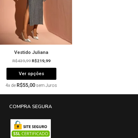
escolhidas
na
página
do
produto
Vestido Juliana
R$
439,99
R$
219,99
Ver opções
R$
55,00
4x de
sem Juros
COMPRA SEGURA