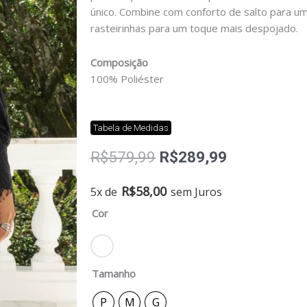
único. Combine com conforto de salto para um
rasteirinhas para um toque mais despojado.
Composição
100% Poliéster
Tabela de Medidas
O
O
R$
579,99
R$
289,99
preço
preço
original
atual
Vestido
R$
58,00
5x de
sem Juros
era:
é:
curto
Cor
R$579,99.
R$289,99.
com
detalhes
em
guippir
Tamanho
quantidade
P
M
G