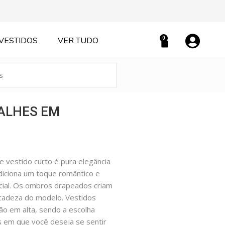
0
VESTIDOS
VER TUDO
Carrinho
ALHES EM
e vestido curto é pura elegância
adiciona um toque romântico e
cial. Os ombros drapeados criam
licadeza do modelo. Vestidos
ão em alta, sendo a escolha
 em que você deseja se sentir