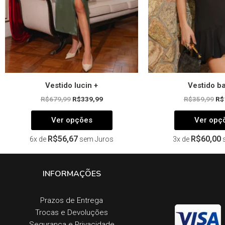
escolhidas
na
página
do
produto
Vestido lucin +
Vestido b
R$
679,99
R$
339,99
R$
359,99
R$
Ver opções
Ver opç
R$
56,67
R$
60,00
6x de
sem Juros
3x de
INFORMAÇÕES
Prazos de Entrega​
Trocas e Devoluções​
Segurança e Privacidade