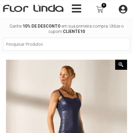
Ir
0
Carrinho
para
o
conteúdo
Ganhe
10% DE DESCONTO
em sua primeira compra. Utilize o
cupom
CLIENTE10
Pesquisar
Produtos