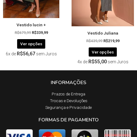
escolhidas
escolhida
na
na
página
página
Vestido lucin +
do
do
Vestido Juliana
produto
produto
R$
679,99
R$
339,99
R$
439,99
R$
219,99
Ver opções
Ver opções
R$
56,67
6x de
sem Juros
R$
55,00
4x de
sem Juros
INFORMAÇÕES
Prazos de Entrega​
Trocas e Devoluções​
Segurança e Privacidade
FORMAS DE PAGAMENTO