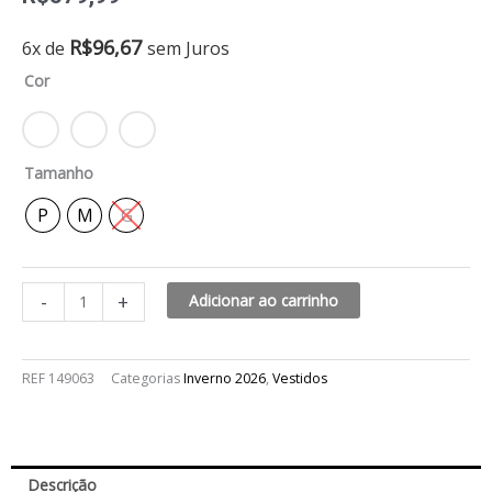
Vestido
R$
96,67
6x de
sem Juros
pu
Cor
premium
ortega
quantidade
Tamanho
P
M
G
-
+
Adicionar ao carrinho
REF
149063
Categorias
Inverno 2026
,
Vestidos
Descrição