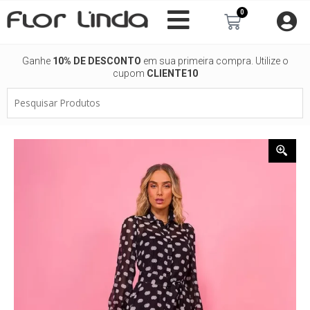
Ir
0
Carrinho
para
o
conteúdo
Ganhe
10% DE DESCONTO
em sua primeira compra. Utilize o
cupom
CLIENTE10
Pesquisar
Produtos