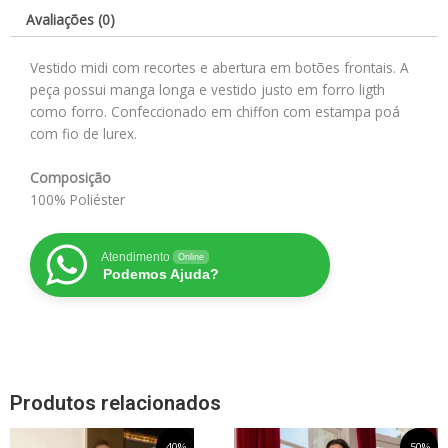
Avaliações (0)
Vestido midi com recortes e abertura em botões frontais. A
peça possui manga longa e vestido justo em forro ligth
como forro. Confeccionado em chiffon com estampa poá
com fio de lurex.
Composição
100% Poliéster
Atendimento
Online
Podemos Ajuda?
Produtos relacionados
O
Este
O
O
Este
O
-40%
-50%