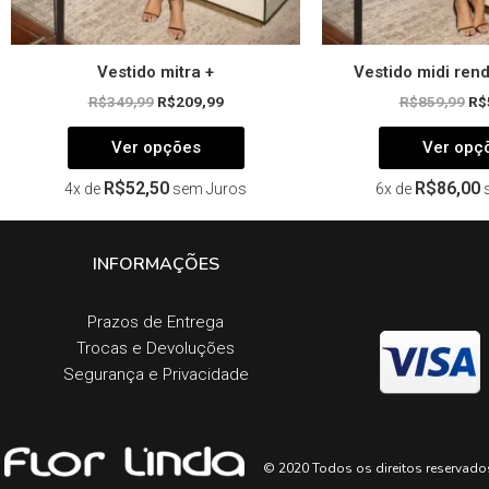
produto
Vestido mitra +
Vestido midi ren
R$
349,99
R$
209,99
R$
859,99
R$
Ver opções
Ver opç
R$
52,50
R$
86,00
4x de
sem Juros
6x de
INFORMAÇÕES
Prazos de Entrega​
Trocas e Devoluções​
Segurança e Privacidade
© 2020 Todos os direitos reservado