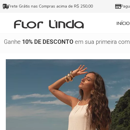
Ir
Frete Grátis nas Compras acima de R$ 250,00
Pagu
para
o
INÍCIO
conteúdo
Ganhe
10% DE DESCONTO
em sua primeira comp