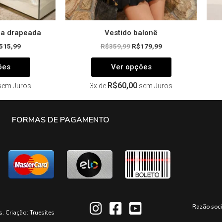
produto
produto
da drapeada
Vestido balonê
515,99
R$
359,99
R$
179,99
ões
Ver opções
R$
60,00
sem Juros
3x de
sem Juros
FORMAS DE PAGAMENTO
Razão soc
s. Criação:
Truesites