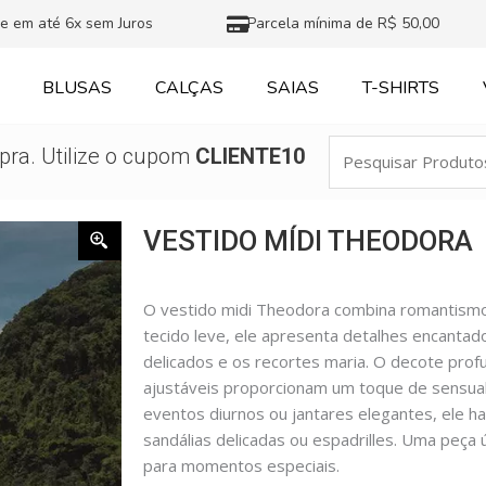
e em até 6x sem Juros
Parcela mínima de R$ 50,00
BLUSAS
CALÇAS
SAIAS
T-SHIRTS
Pesquisar
ra. Utilize o cupom
CLIENTE10
Produtos
VESTIDO MÍDI THEODORA
O vestido midi Theodora combina romantismo
tecido leve, ele apresenta detalhes encanta
delicados e os recortes maria. O decote prof
ajustáveis proporcionam um toque de sensuali
eventos diurnos ou jantares elegantes, ele 
sandálias delicadas ou espadrilles. Uma peça ú
para momentos especiais.