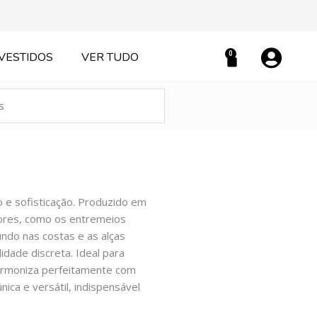
0
VESTIDOS
VER TUDO
Carrinho
 e sofisticação. Produzido em
dores, como os entremeios
undo nas costas e as alças
dade discreta. Ideal para
harmoniza perfeitamente com
nica e versátil, indispensável