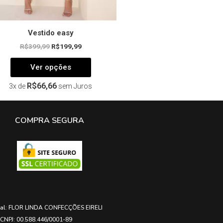
produto
Vestido easy
R$
399,99
R$
199,99
Ver opções
R$
66,66
3x de
sem Juros
COMPRA SEGURA
ial: FLOR LINDA CONFECÇÕES EIRELI
CNPJ: 00.588.446/0001-89