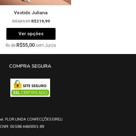
Vestido Juliana
R$
439,99
R$
219,99
Ver opções
R$
55,00
4x de
sem Juros
COMPRA SEGURA
ial: FLOR LINDA CONFECÇÕES EIRELI
CNPJ: 00.588.446/0001-89