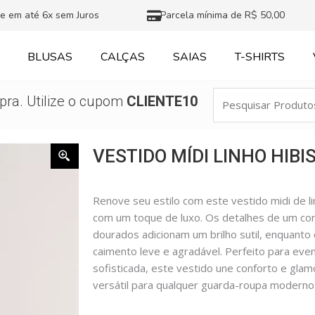
e em até 6x sem Juros
Parcela mínima de R$ 50,00
BLUSAS
CALÇAS
SAIAS
T-SHIRTS
Pesquisar
ra. Utilize o cupom
CLIENTE10
Produtos
VESTIDO MÍDI LINHO HIBI
Renove seu estilo com este vestido midi de l
com um toque de luxo. Os detalhes de um cor
dourados adicionam um brilho sutil, enquanto 
caimento leve e agradável. Perfeito para eve
sofisticada, este vestido une conforto e gla
versátil para qualquer guarda-roupa moderno 