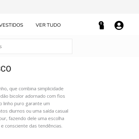
0
VESTIDOS
VER TUDO
Carrinho
SCO
inho, que combina simplicidade
dão bicolor adornado com fios
o linho puro garante um
ntos diurnos ou uma saída casual
mour, fazendo dele uma escolha
e consciente das tendências.