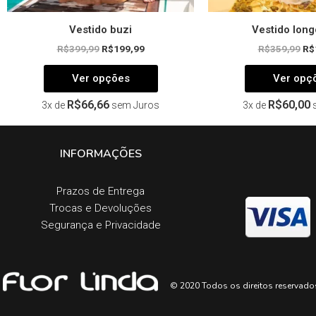
Vestido buzi
Vestido long
R$
399,99
R$
199,99
R$
359,99
R$
Ver opções
Ver opç
R$
66,66
R$
60,00
3x de
sem Juros
3x de
INFORMAÇÕES
Prazos de Entrega​
Trocas e Devoluções​
Segurança e Privacidade
© 2020 Todos os direitos reservado