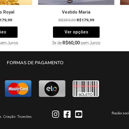
o Royal
Vestido Maria
179,99
R$
359,99
R$
179,99
ões
Ver opções
R$
60,00
sem Juros
3x de
sem Juros
FORMAS DE PAGAMENTO
Razão soc
s. Criação:
Truesites