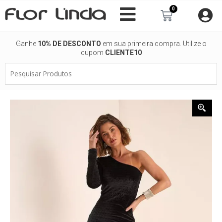
Ir
0
Carrinho
para
o
conteúdo
Ganhe
10% DE DESCONTO
em sua primeira compra. Utilize o
cupom
CLIENTE10
Pesquisar
Produtos