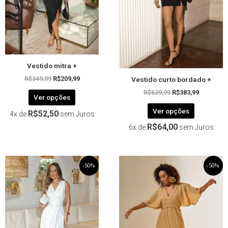
opções
opções
podem
podem
ser
ser
escolhidas
escolhida
na
na
página
página
Vestido mitra +
do
do
Vestido curto bordado +
produto
produto
R$
349,99
R$
209,99
R$
639,99
R$
383,99
Ver opções
Ver opções
R$
52,50
4x de
sem Juros
R$
64,00
6x de
sem Juros
O
Este
O
O
Este
O
-50%
-50%
preço
preço
preço
preço
produto
produto
original
atual
original
atual
tem
tem
era:
é:
era:
é:
R$739,99.
R$369,99.
R$559,99.
R$279,99.
várias
várias
variantes.
variantes.
As
As
opções
opções