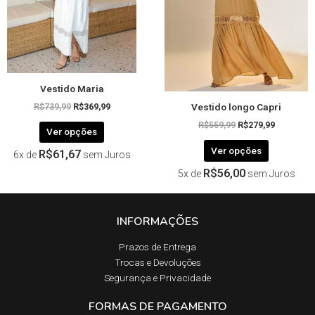
podem
podem
ser
ser
escolhidas
escolhida
na
na
página
página
Vestido Maria
do
do
Vestido longo Capri
produto
produto
R$
739,99
R$
369,99
R$
559,99
R$
279,99
Ver opções
Ver opções
R$
61,67
6x de
sem Juros
R$
56,00
5x de
sem Juros
INFORMAÇÕES
Prazos de Entrega​
Trocas e Devoluções​
Segurança e Privacidade
FORMAS DE PAGAMENTO