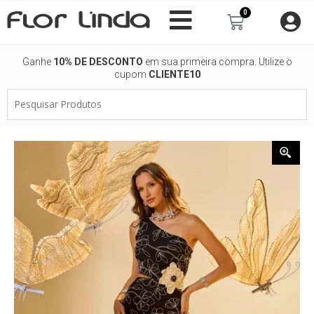
Ir
0
Carrinho
para
o
conteúdo
Ganhe
10% DE DESCONTO
em sua primeira compra. Utilize o
cupom
CLIENTE10
Pesquisar
Produtos