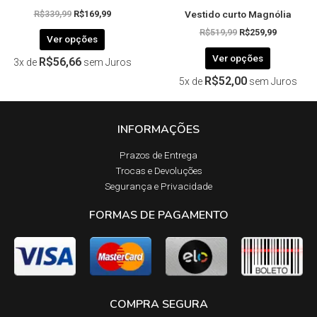
Vestido curto Magnólia
produto
produto
R$
339,99
R$
169,99
R$
519,99
R$
259,99
Ver opções
Ver opções
R$
56,66
3x de
sem Juros
R$
52,00
5x de
sem Juros
INFORMAÇÕES
Prazos de Entrega​
Trocas e Devoluções​
Segurança e Privacidade
FORMAS DE PAGAMENTO
COMPRA SEGURA