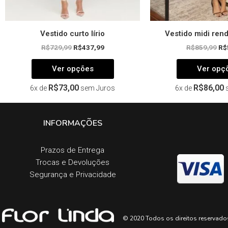
produto
Vestido curto lírio
Vestido midi ren
R$
729,99
R$
437,99
R$
859,99
R$
Ver opções
Ver opç
R$
73,00
R$
86,00
6x de
sem Juros
6x de
INFORMAÇÕES
Prazos de Entrega​
Trocas e Devoluções​
Segurança e Privacidade
© 2020 Todos os direitos reservado