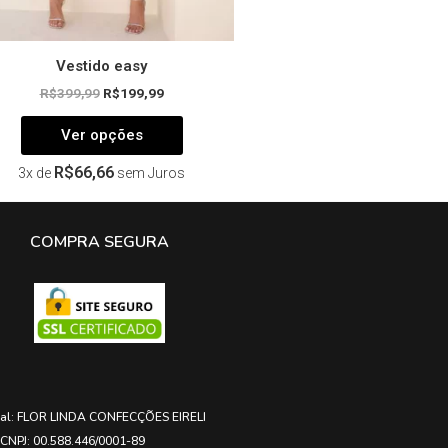
produto
Vestido easy
R$
399,99
R$
199,99
Ver opções
R$
66,66
3x de
sem Juros
COMPRA SEGURA
ial: FLOR LINDA CONFECÇÕES EIRELI
CNPJ: 00.588.446/0001-89