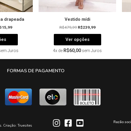
produto
produto
da drapeada
Vestido mídi
515,99
R$
479,99
R$
239,99
ões
Ver opções
R$
60,00
sem Juros
4x de
sem Juros
FORMAS DE PAGAMENTO
Razão soc
s. Criação:
Truesites