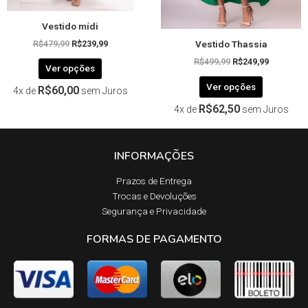
página
página
Vestido mídi
do
do
Vestido Thassia
produto
produto
R$
479,99
R$
239,99
R$
499,99
R$
249,99
Ver opções
Ver opções
R$
60,00
4x de
sem Juros
R$
62,50
4x de
sem Juros
INFORMAÇÕES
Prazos de Entrega​
Trocas e Devoluções​
Segurança e Privacidade
FORMAS DE PAGAMENTO