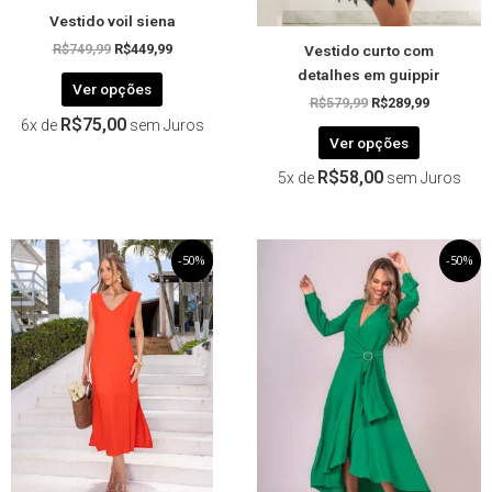
página
página
Vestido voil siena
do
do
Vestido curto com
produto
produto
R$
749,99
R$
449,99
detalhes em guippir
Ver opções
R$
579,99
R$
289,99
R$
75,00
6x de
sem Juros
Ver opções
R$
58,00
5x de
sem Juros
O
Este
O
O
Este
O
-50%
-50%
preço
preço
preço
preço
produto
produto
original
atual
original
atual
tem
tem
era:
é:
era:
é:
R$479,99.
R$239,99.
R$499,99.
R$249,99.
várias
várias
variantes.
variantes.
As
As
opções
opções
podem
podem
ser
ser
escolhidas
escolhida
na
na