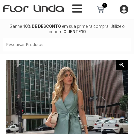
Ir
0
Carrinho
para
o
conteúdo
Ganhe
10% DE DESCONTO
em sua primeira compra. Utilize o
cupom
CLIENTE10
Pesquisar
Produtos