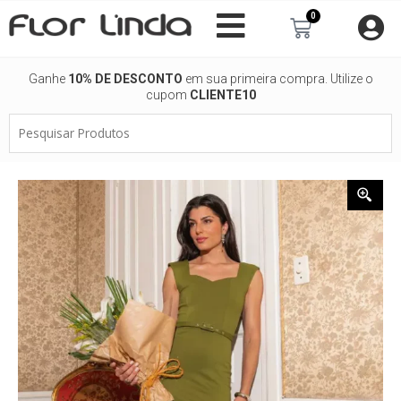
Ir
0
Carrinho
para
o
conteúdo
Ganhe
10% DE DESCONTO
em sua primeira compra. Utilize o
cupom
CLIENTE10
Pesquisar
Produtos