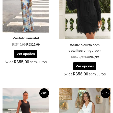
As
As
opções
opções
podem
podem
ser
ser
escolhidas
escolhida
na
na
página
página
Vestido sensitel
do
do
Vestido curto com
produto
produto
R$
549,99
R$
329,99
detalhes em guippir
Ver opções
R$
579,99
R$
289,99
R$
55,00
6x de
sem Juros
Ver opções
R$
58,00
5x de
sem Juros
O
Este
O
O
Este
O
-50%
-50%
preço
preço
preço
preço
produto
produto
original
atual
original
atual
tem
tem
era:
é:
era:
é:
R$339,99.
R$169,99.
R$739,99.
R$369,99.
várias
várias
variantes.
variantes.