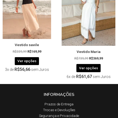
As
As
opções
opções
podem
podem
ser
ser
escolhidas
escolhida
na
na
página
página
Vestido savile
do
do
Vestido Maria
produto
produto
R$
339,99
R$
169,99
R$
739,99
R$
369,99
Ver opções
Ver opções
R$
56,66
3x de
sem Juros
R$
61,67
6x de
sem Juros
INFORMAÇÕES
Prazos de Entrega​
Trocas e Devoluções​
Segurança e Privacidade