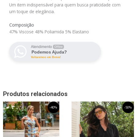
Um item indispensável para quem busca praticidade com
um toque de elegância.
Composição
47% Viscose 48% Poliamida 5% Elastano
Atendimento
Offline
Podemos Ajuda?
Voltaremos em Breve!
Produtos relacionados
O
Este
O
O
Este
O
-40%
-50%
preço
preço
preço
preço
produto
produto
original
atual
original
atual
tem
tem
era:
é:
era:
é:
R$549,99.
R$329,99.
R$579,99.
R$289,99.
várias
várias
variantes.
variantes.