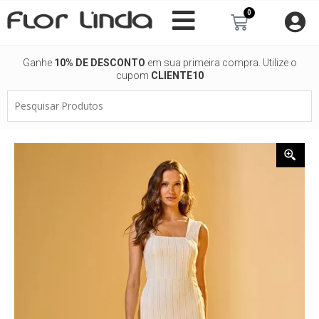
Ir
0
Carrinho
para
o
conteúdo
Ganhe
10% DE DESCONTO
em sua primeira compra. Utilize o
cupom
CLIENTE10
Pesquisar
Produtos