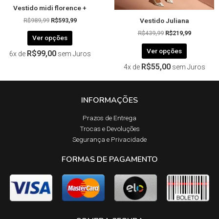
Vestido midi florence +
do
do
Vestido Juliana
produto
produto
R$
989,99
R$
593,99
R$
439,99
R$
219,99
Ver opções
Ver opções
R$
99,00
6x de
sem Juros
R$
55,00
4x de
sem Juros
INFORMAÇÕES
Prazos de Entrega​
Trocas e Devoluções​
Segurança e Privacidade
FORMAS DE PAGAMENTO