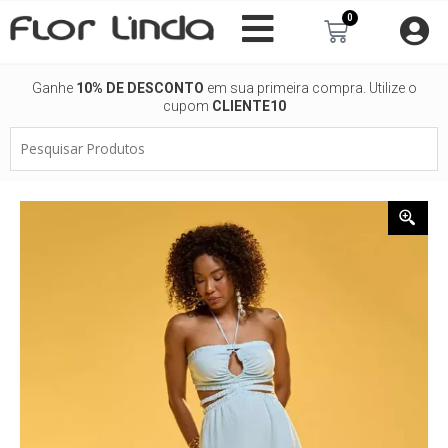
Ir
0
Carrinho
para
o
conteúdo
Ganhe
10% DE DESCONTO
em sua primeira compra. Utilize o
cupom
CLIENTE10
Pesquisar
Produtos