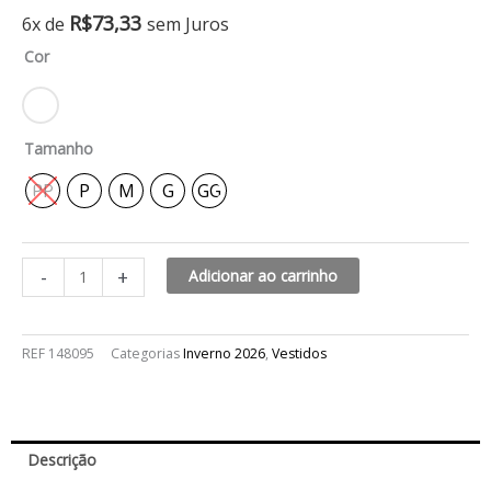
Vestido
R$
73,33
6x de
sem Juros
curto
Cor
gola
polo
quantidade
Tamanho
PP
P
M
G
GG
-
+
Adicionar ao carrinho
REF
148095
Categorias
Inverno 2026
,
Vestidos
Descrição