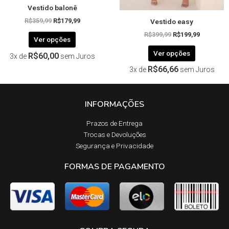
Vestido balonê
do
do
Vestido easy
produto
produto
R$
359,99
R$
179,99
R$
399,99
R$
199,99
Ver opções
Ver opções
R$
60,00
3x de
sem Juros
R$
66,66
3x de
sem Juros
INFORMAÇÕES
Prazos de Entrega​
Trocas e Devoluções​
Segurança e Privacidade
FORMAS DE PAGAMENTO