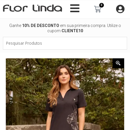
Ir
0
Carrinho
para
o
conteúdo
Ganhe
10% DE DESCONTO
em sua primeira compra. Utilize o
cupom
CLIENTE10
Pesquisar
Produtos