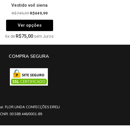
Vestido voil siena
R$
749,99
R$
449,99
Ver opções
R$
75,00
6x de
sem Juros
COMPRA SEGURA
ial: FLOR LINDA CONFECÇÕES EIRELI
CNPJ: 00.588.446/0001-89