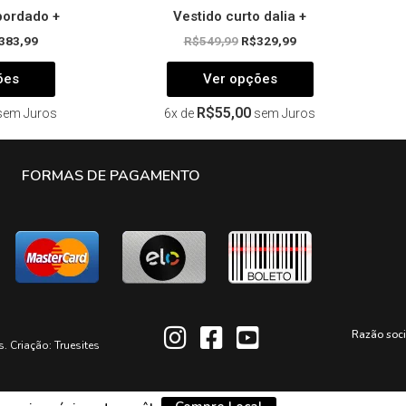
bordado +
Vestido curto dalia +
383,99
R$
549,99
R$
329,99
ões
Ver opções
R$
55,00
sem Juros
6x de
sem Juros
FORMAS DE PAGAMENTO
Razão soc
s. Criação:
Truesites