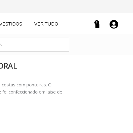
0
VESTIDOS
VER TUDO
Carrinho
LORAL
s costas com ponteiras. O
e foi confeccionado em laise de