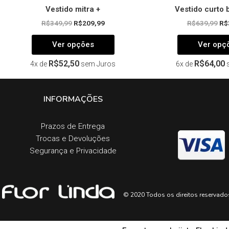
Vestido mitra +
Vestido curto 
R$
349,99
R$
209,99
R$
639,99
R$
Ver opções
Ver opç
R$
52,50
R$
64,00
4x de
sem Juros
6x de
INFORMAÇÕES
Prazos de Entrega​
Trocas e Devoluções​
Segurança e Privacidade
© 2020 Todos os direitos reservado