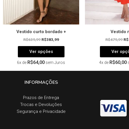
página
do
produto
Vestido curto bordado +
Vestido 
R$
639,99
R$
383,99
R$
479,99
R$
Ver opções
Ver opç
R$
64,00
R$
60,00
6x de
sem Juros
4x de
INFORMAÇÕES
Prazos de Entrega​
Trocas e Devoluções​
Segurança e Privacidade