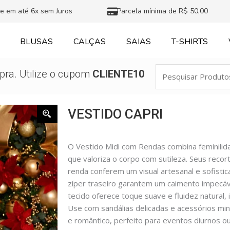
e em até 6x sem Juros
Parcela mínima de R$ 50,00
BLUSAS
CALÇAS
SAIAS
T-SHIRTS
Pesquisar
ra. Utilize o cupom
CLIENTE10
Produtos
VESTIDO CAPRI
O Vestido Midi com Rendas combina feminilid
que valoriza o corpo com sutileza. Seus recor
renda conferem um visual artesanal e sofistic
zíper traseiro garantem um caimento impecáv
tecido oferece toque suave e fluidez natural, i
Use com sandálias delicadas e acessórios min
e romântico, perfeito para eventos diurnos ou 