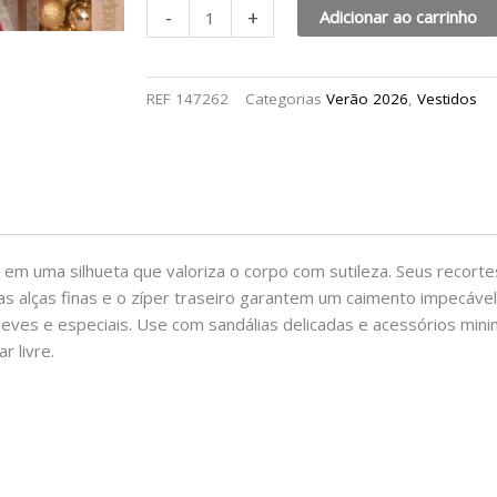
-
+
Adicionar ao carrinho
REF
147262
Categorias
Verão 2026
,
Vestidos
em uma silhueta que valoriza o corpo com sutileza. Seus recorte
as alças finas e o zíper traseiro garantem um caimento impecáve
s leves e especiais. Use com sandálias delicadas e acessórios min
r livre.