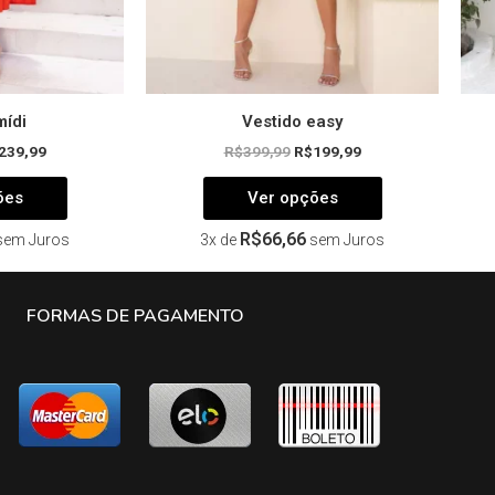
página
página
do
do
produto
produto
mídi
Vestido easy
239,99
R$
399,99
R$
199,99
ões
Ver opções
R$
66,66
sem Juros
3x de
sem Juros
FORMAS DE PAGAMENTO