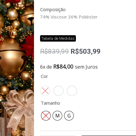
Composição
74% Viscose 36% Poliéster
Tabela de Medidas
O
O
R$
839,99
R$
503,99
preço
preço
original
atual
Vestido
R$
84,00
6x de
sem Juros
era:
é:
capri
Cor
R$839,99.
R$503,99.
quantidade
Tamanho
P
M
G