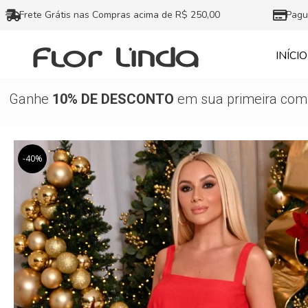
Ir
Frete Grátis nas Compras acima de R$ 250,00
Pagu
para
o
INÍCIO
conteúdo
Ganhe
10% DE DESCONTO
em sua primeira comp
-40%