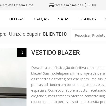
e em até 6x sem Juros
Parcela mínima de R$ 50,00
BLUSAS
CALÇAS
SAIAS
T-SHIRTS
Pesquisar
ra. Utilize o cupom
CLIENTE10
Produtos
VESTIDO BLAZER
Descubra a sofisticação definitiva com nosso
blazer! Sua modelagem slim é projetada para
os recortes estratégicos esculpem uma silhu
pedras adicionam um toque de glamour, eleva
especiais. Confeccionado em cotton acetinado
elegância, mas também oferece conforto inig
roupa com esta peça versátil que transita per