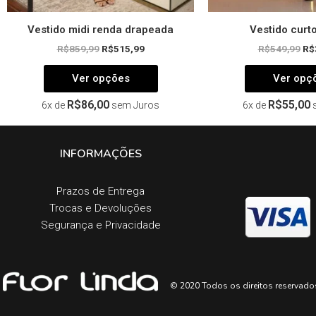
Vestido midi renda drapeada
Vestido curto
R$
859,99
R$
515,99
R$
549,99
R$
Ver opções
Ver opç
R$
86,00
R$
55,00
6x de
sem Juros
6x de
INFORMAÇÕES
Prazos de Entrega​
Trocas e Devoluções​
Segurança e Privacidade
© 2020 Todos os direitos reservado