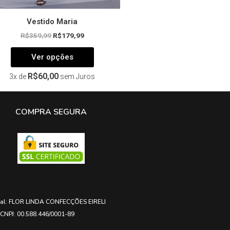
Vestido Maria
R$
359,99
R$
179,99
Ver opções
R$
60,00
3x de
sem Juros
COMPRA SEGURA
ial: FLOR LINDA CONFECÇÕES EIRELI
CNPJ: 00.588.446/0001-89