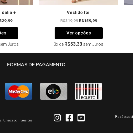
 dalia +
Vestido foil
329,99
R$
319,99
R$
159,99
ões
Ver opções
R$
53,33
sem Juros
3x de
sem Juros
FORMAS DE PAGAMENTO
Razão soc
s. Criação:
Truesites