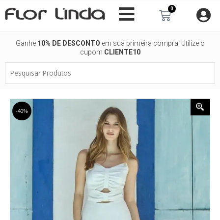
Ir
0
Carrinho
para
o
conteúdo
Ganhe
10% DE DESCONTO
em sua primeira compra. Utilize o
cupom
CLIENTE10
Pesquisar
Produtos
-40%