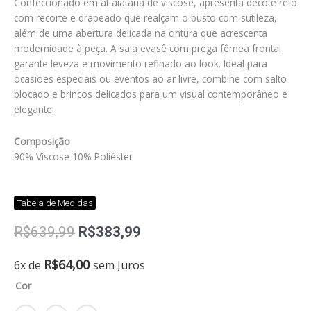
Confeccionado em alfaiataria de viscose, apresenta decote reto
com recorte e drapeado que realçam o busto com sutileza,
além de uma abertura delicada na cintura que acrescenta
modernidade à peça. A saia evasê com prega fêmea frontal
garante leveza e movimento refinado ao look. Ideal para
ocasiões especiais ou eventos ao ar livre, combine com salto
blocado e brincos delicados para um visual contemporâneo e
elegante.
Composição
90% Viscose 10% Poliéster
Tabela de Medidas
O
O
R$
639,99
R$
383,99
preço
preço
original
atual
Vestido
R$
64,00
6x de
sem Juros
era:
é:
beth
Cor
R$639,99.
R$383,99.
quantidade