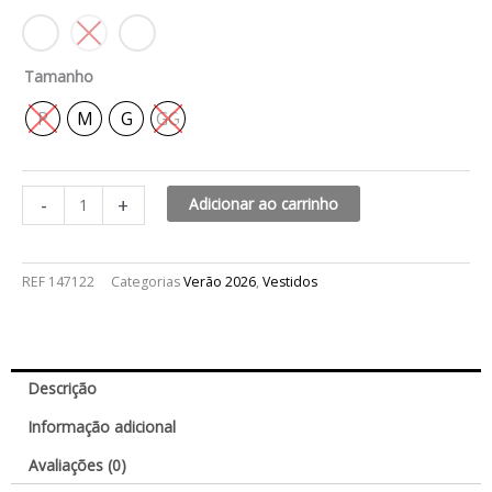
Tamanho
P
M
G
GG
-
+
Adicionar ao carrinho
REF
147122
Categorias
Verão 2026
,
Vestidos
Descrição
Informação adicional
Avaliações (0)