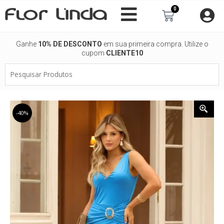
Ir
0
Carrinho
para
o
conteúdo
Ganhe
10% DE DESCONTO
em sua primeira compra. Utilize o
cupom
CLIENTE10
Pesquisar
Produtos
-40%