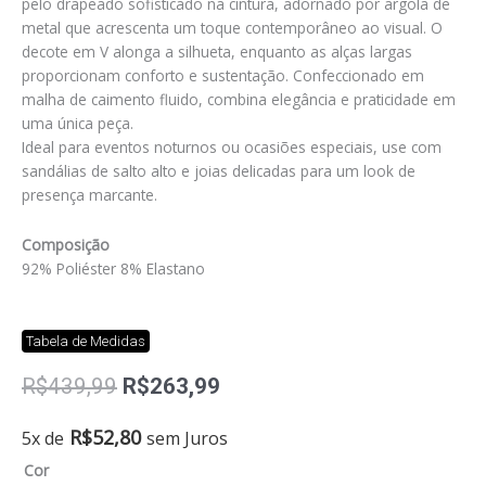
pelo drapeado sofisticado na cintura, adornado por argola de
metal que acrescenta um toque contemporâneo ao visual. O
decote em V alonga a silhueta, enquanto as alças largas
proporcionam conforto e sustentação. Confeccionado em
malha de caimento fluido, combina elegância e praticidade em
uma única peça.
Ideal para eventos noturnos ou ocasiões especiais, use com
sandálias de salto alto e joias delicadas para um look de
presença marcante.
Composição
92% Poliéster 8% Elastano
Tabela de Medidas
O
O
R$
439,99
R$
263,99
preço
preço
original
atual
Vestido
R$
52,80
5x de
sem Juros
era:
é:
alice
Cor
R$439,99.
R$263,99.
quantidade