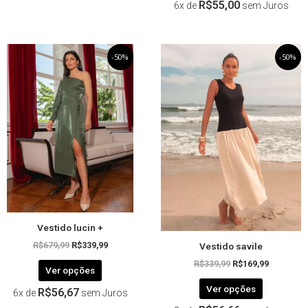
R$
55,00
6x de
sem Juros
O
Este
O
O
Este
O
-50%
-50%
preço
preço
preço
preço
produto
produto
original
atual
original
atual
tem
tem
era:
é:
era:
é:
R$679,99.
R$339,99.
R$339,99.
R$169,99.
várias
várias
variantes.
variantes.
As
As
opções
opções
podem
podem
ser
ser
escolhidas
escolhida
na
na
página
página
Vestido lucin +
do
do
Vestido savile
produto
produto
R$
679,99
R$
339,99
R$
339,99
R$
169,99
Ver opções
Ver opções
R$
56,67
6x de
sem Juros