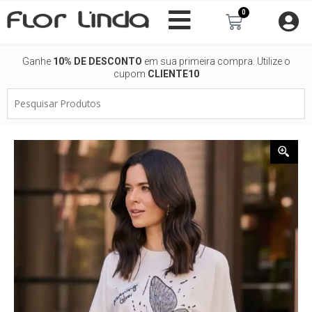
Ir
0
Carrinho
para
o
conteúdo
Ganhe
10% DE DESCONTO
em sua primeira compra. Utilize o
cupom
CLIENTE10
Pesquisar
Produtos