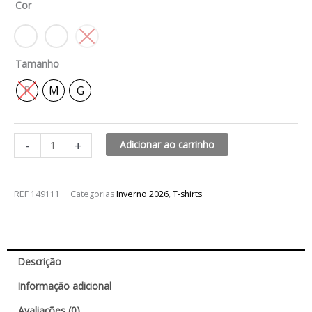
Cor
plena
quantidade
Tamanho
P
M
G
-
+
Adicionar ao carrinho
REF
149111
Categorias
Inverno 2026
,
T-shirts
Descrição
Informação adicional
Avaliações (0)