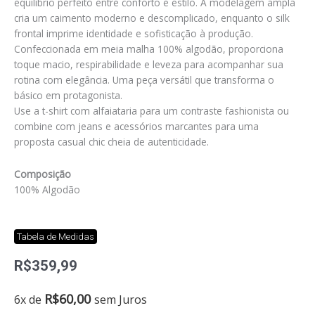
equilíbrio perfeito entre conforto e estilo. A modelagem ampla
cria um caimento moderno e descomplicado, enquanto o silk
frontal imprime identidade e sofisticação à produção.
Confeccionada em meia malha 100% algodão, proporciona
toque macio, respirabilidade e leveza para acompanhar sua
rotina com elegância. Uma peça versátil que transforma o
básico em protagonista.
Use a t-shirt com alfaiataria para um contraste fashionista ou
combine com jeans e acessórios marcantes para uma
proposta casual chic cheia de autenticidade.
Composição
100% Algodão
Tabela de Medidas
R$
359,99
T-
R$
60,00
6x de
sem Juros
shirt