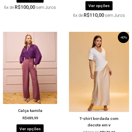
Ver opções
R$
100,00
6x de
sem Juros
R$
110,00
6x de
sem Juros
Este
O
Este
O
-40%
preço
preço
produto
produto
original
atual
tem
tem
era:
é:
R$299,99.
R$179,99.
várias
várias
variantes.
variantes.
As
As
opções
opções
podem
podem
ser
ser
escolhidas
escolhida
na
na
página
página
Calça kamila
do
do
T-shirt bordada com
produto
produto
R$
489,99
decote em v
Ver opções