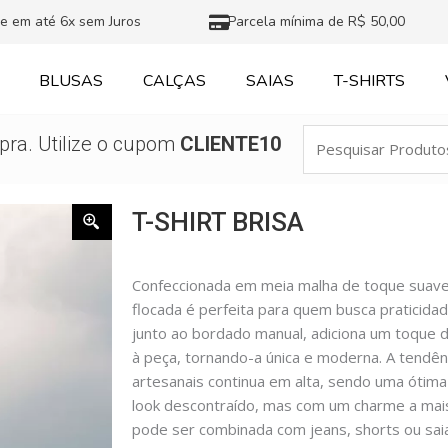
e em até 6x sem Juros
Parcela mínima de R$ 50,00
BLUSAS
CALÇAS
SAIAS
T-SHIRTS
Pesquisar
ra. Utilize o cupom
CLIENTE10
Produtos
T-SHIRT BRISA
Confeccionada em meia malha de toque suave e
flocada é perfeita para quem busca praticidade
junto ao bordado manual, adiciona um toque d
à peça, tornando-a única e moderna. A tendên
artesanais continua em alta, sendo uma óti
look descontraído, mas com um charme a mais. I
pode ser combinada com jeans, shorts ou saia