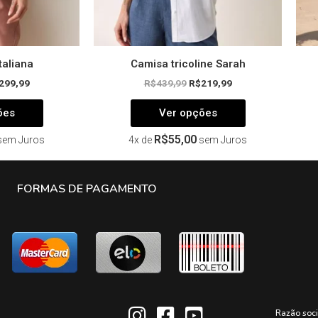
do
do
produto
produto
taliana
Camisa tricoline Sarah
299,99
R$
439,99
R$
219,99
ões
Ver opções
R$
55,00
sem Juros
4x de
sem Juros
FORMAS DE PAGAMENTO
Razão soc