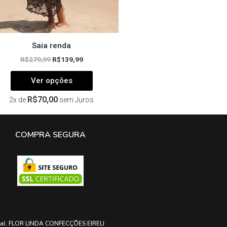
do
produto
Saia renda
R$
279,99
R$
139,99
Ver opções
R$
70,00
2x de
sem Juros
COMPRA SEGURA
ial: FLOR LINDA CONFECÇÕES EIRELI