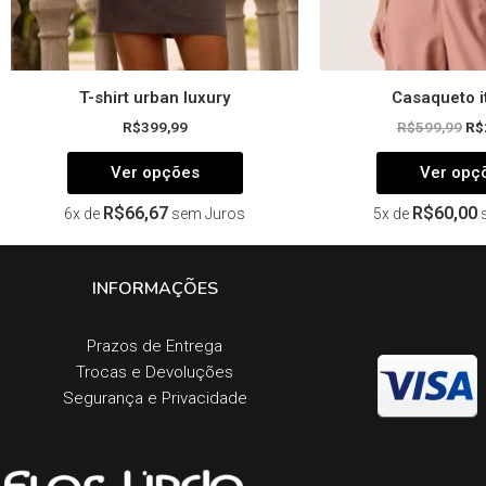
do
produto
T-shirt urban luxury
Casaqueto i
R$
399,99
R$
599,99
R$
Ver opções
Ver opç
R$
66,67
R$
60,00
6x de
sem Juros
5x de
INFORMAÇÕES
Prazos de Entrega​
Trocas e Devoluções​
Segurança e Privacidade