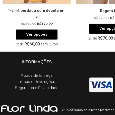
T-shirt bordada com decote em
Regata f
v
R$
279,99
R$
R$
299,99
R$
179,99
Ver opç
Ver opções
R$
70,00
2x de
R$
60,00
3x de
sem Juros
INFORMAÇÕES
Prazos de Entrega​
Trocas e Devoluções​
Segurança e Privacidade
© 2020 Todos os direitos reservado