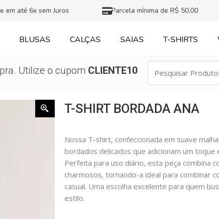
e em até 6x sem Juros
Parcela mínima de R$ 50,00
BLUSAS
CALÇAS
SAIAS
T-SHIRTS
Pesquisar
ra. Utilize o cupom
CLIENTE10
Produtos
T-SHIRT BORDADA ANA
Nossa T-shirt, confeccionada em suave malh
bordados delicados que adicionam um toque es
Perfeita para uso diário, esta peça combina 
charmosos, tornando-a ideal para combinar c
casual. Uma escolha excelente para quem bus
estilo.