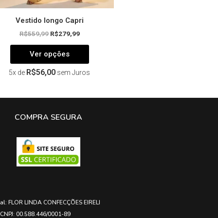
Vestido longo Capri
R$
559,99
R$
279,99
Ver opções
R$
56,00
5x de
sem Juros
COMPRA SEGURA
ial: FLOR LINDA CONFECÇÕES EIRELI
CNPJ: 00.588.446/0001-89