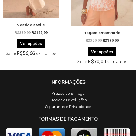
escolhidas
escolhida
na
na
página
página
Vestido savile
do
do
Regata estampada
produto
produto
R$
339,99
R$
169,99
R$
279,99
R$
139,99
Ver opções
Ver opções
R$
56,66
3x de
sem Juros
R$
70,00
2x de
sem Juros
INFORMAÇÕES
Prazos de Entrega​
Trocas e Devoluções​
Segurança e Privacidade
FORMAS DE PAGAMENTO