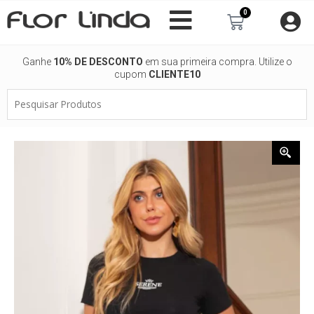
Ir
0
Carrinho
para
o
conteúdo
Ganhe
10% DE DESCONTO
em sua primeira compra. Utilize o
cupom
CLIENTE10
Pesquisar
Produtos