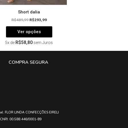
Short dalia
R$
489,99
R$
293,99
Ver opções
R$
58,80
5x de
sem Juros
COMPRA SEGURA
ial: FLOR LINDA CONFECÇÕES EIRELI
CNPJ: 00.588.446/0001-89