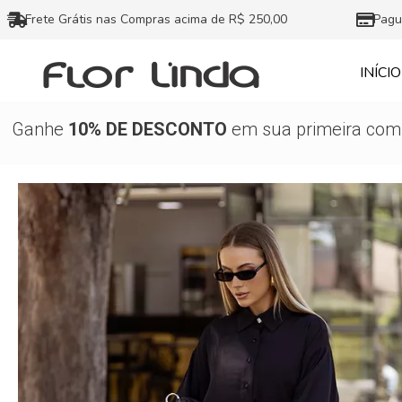
Ir
Frete Grátis nas Compras acima de R$ 250,00
Pagu
para
o
INÍCIO
conteúdo
Ganhe
10% DE DESCONTO
em sua primeira comp