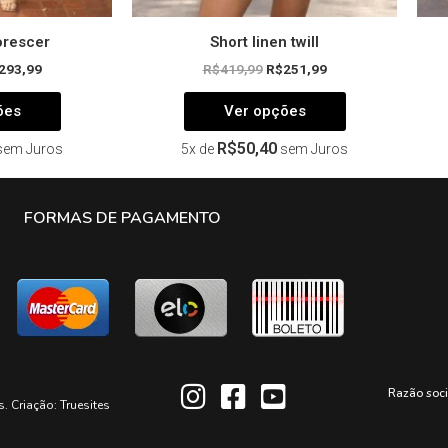
lorescer
Short linen twill
293,99
R$
419,99
R$
251,99
ões
Ver opções
R$
50,40
sem Juros
5x de
sem Juros
FORMAS DE PAGAMENTO
Razão soc
s. Criação:
Truesites