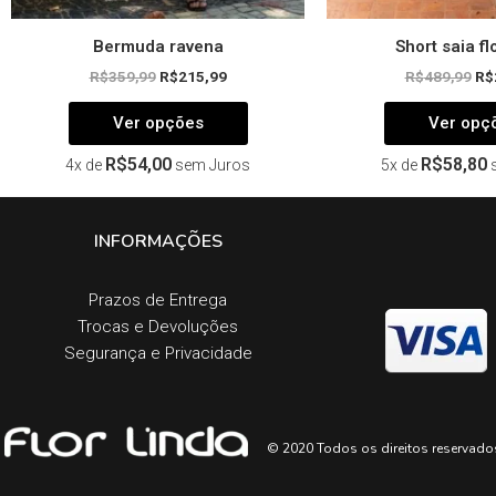
Bermuda ravena
Short saia f
R$
359,99
R$
215,99
R$
489,99
R$
Ver opções
Ver opç
R$
54,00
R$
58,80
4x de
sem Juros
5x de
INFORMAÇÕES
Prazos de Entrega​
Trocas e Devoluções​
Segurança e Privacidade
© 2020 Todos os direitos reservado