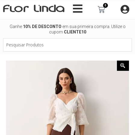
Ir
0
Carrinho
para
o
conteúdo
Ganhe
10% DE DESCONTO
em sua primeira compra. Utilize o
cupom
CLIENTE10
Pesquisar
Produtos