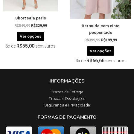
na
na
página
página
Short saia paris
do
do
Bermuda com cinto
produto
produto
R$
549,99
R$
329,99
pespontado
Ver opções
R$
399,99
R$
199,99
R$
55,00
6x de
sem Juros
Ver opções
R$
66,66
3x de
sem Juros
INFORMAÇÕES
Prazos de Entrega​
Trocas e Devoluções​
Segurança e Privacidade
FORMAS DE PAGAMENTO