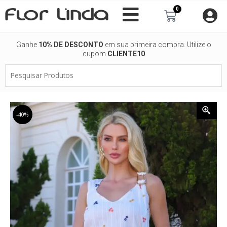
Ir
0
Carrinho
para
o
conteúdo
Ganhe
10% DE DESCONTO
em sua primeira compra. Utilize o
cupom
CLIENTE10
Pesquisar
Produtos
-40%