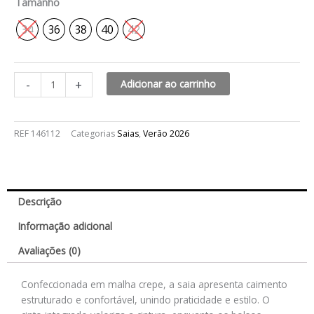
Tamanho
34
36
38
40
42
-
+
Adicionar ao carrinho
REF
146112
Categorias
Saias
,
Verão 2026
Descrição
Informação adicional
Avaliações (0)
Confeccionada em malha crepe, a saia apresenta caimento
estruturado e confortável, unindo praticidade e estilo. O