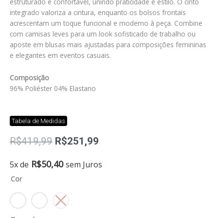
estruturado e confortável, unindo praticidade e estilo. O cinto
integrado valoriza a cintura, enquanto os bolsos frontais
acrescentam um toque funcional e moderno à peça. Combine
com camisas leves para um look sofisticado de trabalho ou
aposte em blusas mais ajustadas para composições femininas
e elegantes em eventos casuais.
Composição
96% Poliéster 04% Elastano
Tabela de Medidas
O
O
R$
419,99
R$
251,99
preço
preço
original
atual
Saia
R$
50,40
5x de
sem Juros
era:
é:
quantidade
Cor
R$419,99.
R$251,99.