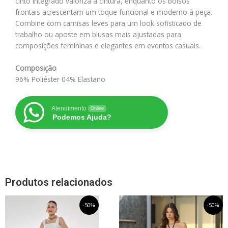
cinto integrado valoriza a cintura, enquanto os bolsos
frontais acrescentam um toque funcional e moderno à peça.
Combine com camisas leves para um look sofisticado de
trabalho ou aposte em blusas mais ajustadas para
composições femininas e elegantes em eventos casuais.
Composição
96% Poliéster 04% Elastano
Atendimento
Online
Podemos Ajuda?
Produtos relacionados
O
Este
O
O
Este
O
-50%
-50%
preço
preço
preço
preço
produto
produto
original
atual
original
atual
tem
tem
era:
é:
era:
é: