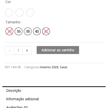
Cor
london
quantidade
Tamanho
34
36
38
40
42
-
+
Adicionar ao carrinho
REF
149148
Categorias
Inverno 2026
,
Saias
Descrição
Informação adicional
Avaliações (0)