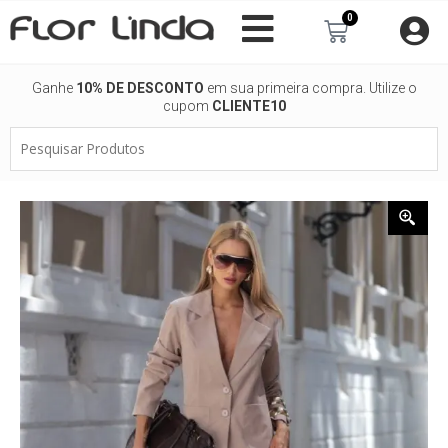
Ir
0
Carrinho
para
o
conteúdo
Ganhe
10% DE DESCONTO
em sua primeira compra. Utilize o
cupom
CLIENTE10
Pesquisar
Produtos