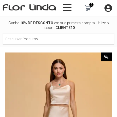
Ir
0
Carrinho
para
o
conteúdo
Ganhe
10% DE DESCONTO
em sua primeira compra. Utilize o
cupom
CLIENTE10
Pesquisar
Produtos