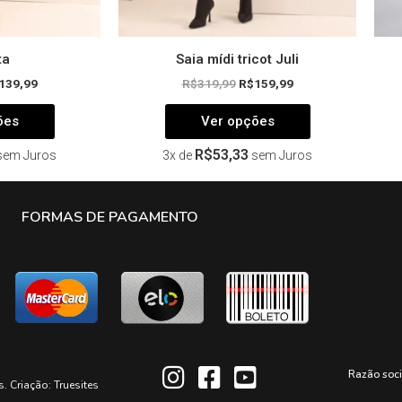
produto
produto
ta
Saia mídi tricot Juli
139,99
R$
319,99
R$
159,99
ões
Ver opções
R$
53,33
sem Juros
3x de
sem Juros
FORMAS DE PAGAMENTO
Razão soc
s. Criação:
Truesites