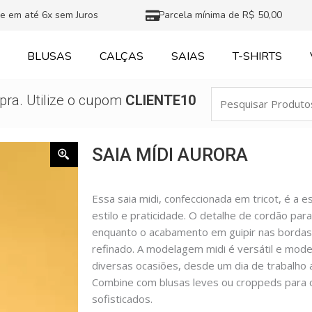
e em até 6x sem Juros
Parcela mínima de R$ 50,00
BLUSAS
CALÇAS
SAIAS
T-SHIRTS
Pesquisar
ra. Utilize o cupom
CLIENTE10
Produtos
SAIA MÍDI AURORA
Essa saia midi, confeccionada em tricot, é a 
estilo e praticidade. O detalhe de cordão para
enquanto o acabamento em guipir nas bordas
refinado. A modelagem midi é versátil e mod
diversas ocasiões, desde um dia de trabalho 
Combine com blusas leves ou croppeds para c
sofisticados.