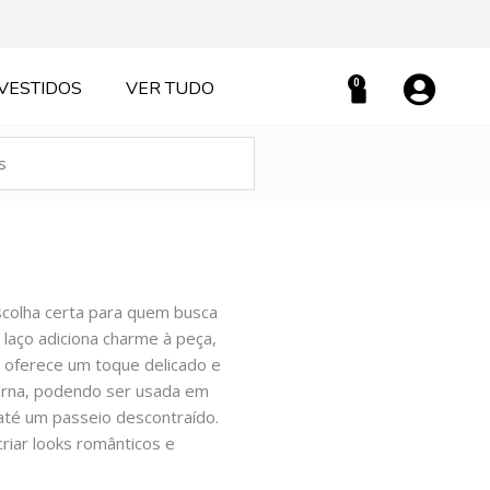
0
VESTIDOS
VER TUDO
Carrinho
escolha certa para quem busca
 laço adiciona charme à peça,
 oferece um toque delicado e
erna, podendo ser usada em
até um passeio descontraído.
riar looks românticos e