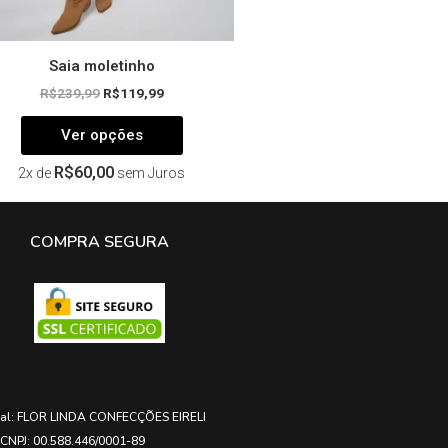
produto
Saia moletinho
R$
239,99
R$
119,99
Ver opções
R$
60,00
2x de
sem Juros
COMPRA SEGURA
ial: FLOR LINDA CONFECÇÕES EIRELI
CNPJ: 00.588.446/0001-89