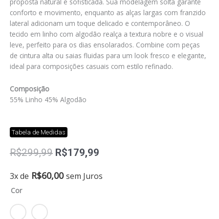
proposta natural e sofisticada. Sua modelagem solta garante
conforto e movimento, enquanto as alças largas com franzido
lateral adicionam um toque delicado e contemporâneo. O
tecido em linho com algodão realça a textura nobre e o visual
leve, perfeito para os dias ensolarados. Combine com peças
de cintura alta ou saias fluidas para um look fresco e elegante,
ideal para composições casuais com estilo refinado.
Composição
55% Linho 45% Algodão
Tabela de Medidas
O
O
R$
299,99
R$
179,99
preço
preço
original
atual
Regata
R$
60,00
3x de
sem Juros
era:
é:
linen
Cor
R$299,99.
R$179,99.
quantidade