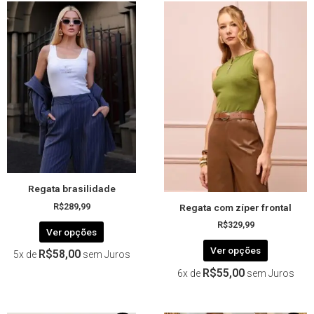
Este
Este
produto
produto
tem
tem
várias
várias
variantes.
variantes.
As
As
opções
opções
podem
podem
ser
ser
escolhidas
escolhida
na
na
página
página
Regata brasilidade
do
do
Regata com zíper frontal
produto
produto
R$
289,99
R$
329,99
Ver opções
Ver opções
R$
58,00
5x de
sem Juros
R$
55,00
6x de
sem Juros