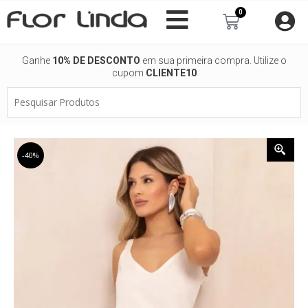
Ir
0
Carrinho
para
o
conteúdo
Ganhe
10% DE DESCONTO
em sua primeira compra. Utilize o
cupom
CLIENTE10
Pesquisar
Produtos
-40%