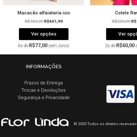
Macacão alfaiataria isis
Colete Ra
R$
769,99
R$
461,99
R$
239,99
R$
Ver opções
Ver opç
R$
77,00
R$
60,00
6x de
sem Juros
2x de
INFORMAÇÕES
Prazos de Entrega​
Trocas e Devoluções​
Segurança e Privacidade
© 2020 Todos os direitos reservado