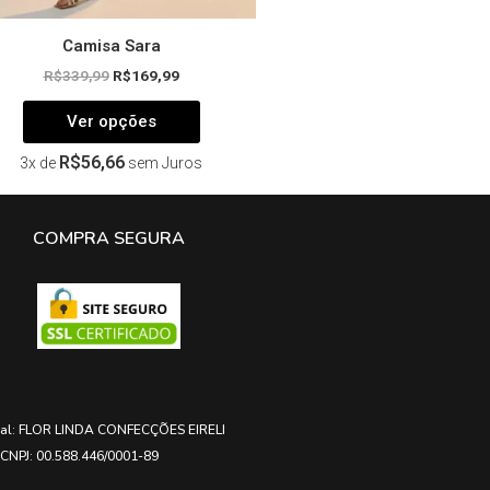
Camisa Sara
R$
339,99
R$
169,99
Ver opções
R$
56,66
3x de
sem Juros
COMPRA SEGURA
ial: FLOR LINDA CONFECÇÕES EIRELI
CNPJ: 00.588.446/0001-89