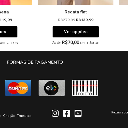
vena
Regata flat
119,99
R$
279,99
R$
139,99
ões
Ver opções
R$
70,00
sem Juros
2x de
sem Juros
FORMAS DE PAGAMENTO
Razão soc
s. Criação:
Truesites