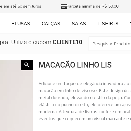
e em até 6x sem Juros
Parcela mínima de R$ 50,00
BLUSAS
CALÇAS
SAIAS
T-SHIRTS
Pesquisar
ra. Utilize o cupom
CLIENTE10
Produtos
MACACÃO LINHO LIS
Adicione um toque de elegância inovadora a
macacão em linho de viscose. Este design únic
metal dourado, elevando o estilo da peça. C
elástico no punho direito, ele oferece um ajus
moderna. A textura de listras confere um aca
eventos que requerem um visual marcante e