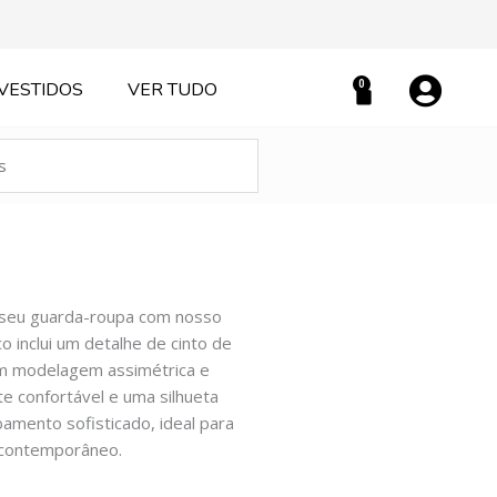
0
VESTIDOS
VER TUDO
Carrinho
o seu guarda-roupa com nosso
o inclui um detalhe de cinto de
om modelagem assimétrica e
te confortável e uma silhueta
bamento sofisticado, ideal para
 contemporâneo.