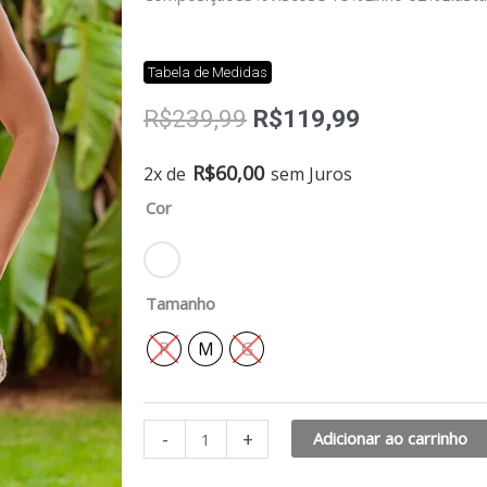
Tabela de Medidas
O
O
R$
239,99
R$
119,99
preço
preço
original
atual
Cropped
R$
60,00
2x de
sem Juros
era:
é:
risca
Cor
R$239,99.
R$119,99.
de
giz
c/
zíper
Tamanho
metalizado
P
M
G
quantidade
-
+
Adicionar ao carrinho