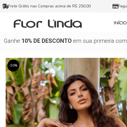
Ir
Frete Grátis nas Compras acima de R$ 250,00
Pagu
para
o
INÍCIO
conteúdo
Ganhe
10% DE DESCONTO
em sua primeira comp
-50%