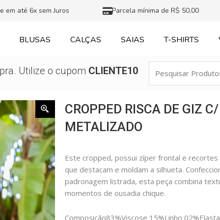
e em até 6x sem Juros
Parcela mínima de R$ 50,00
BLUSAS
CALÇAS
SAIAS
T-SHIRTS
Pesquisar
ra. Utilize o cupom
CLIENTE10
Produtos
CROPPED RISCA DE GIZ C/
METALIZADO
Este cropped, possui zíper frontal e recortes 
que destacam e moldam a silhueta. Confecci
padronagem listrada, esta peça combina textur
momentos de ousadia chique.
Composição
83%Viscose 15%Linho 02%Elast