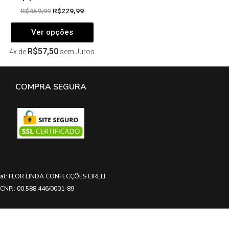
R$
459,99
R$
229,99
Ver opções
R$
57,50
4x de
sem Juros
COMPRA SEGURA
ial: FLOR LINDA CONFECÇÕES EIRELI
CNPJ: 00.588.446/0001-89