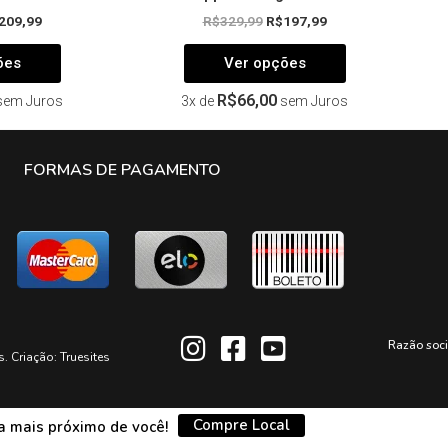
209,99
R$
329,99
R$
197,99
ões
Ver opções
R$
66,00
sem Juros
3x de
sem Juros
FORMAS DE PAGAMENTO
Razão soc
s. Criação:
Truesites
Compre Local
da mais próximo de você!