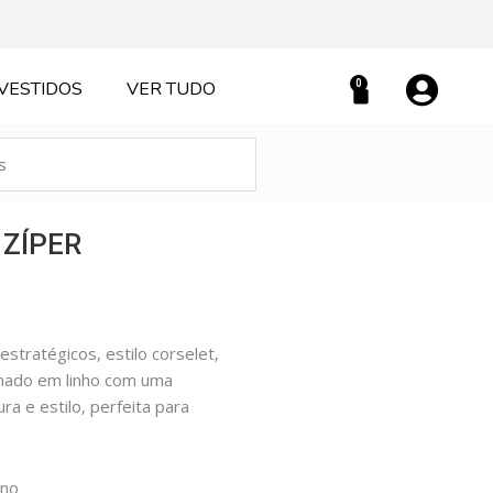
0
VESTIDOS
VER TUDO
Carrinho
 ZÍPER
estratégicos, estilo corselet,
onado em linho com uma
a e estilo, perfeita para
ano