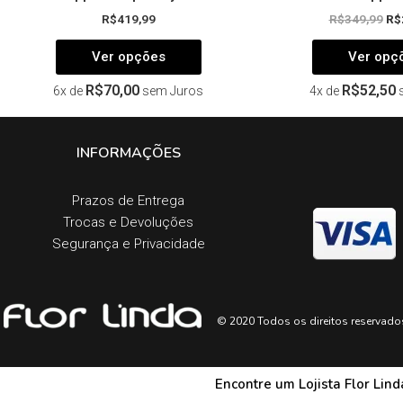
R$
419,99
R$
349,99
R$
Ver opções
Ver opç
R$
70,00
R$
52,50
6x de
sem Juros
4x de
INFORMAÇÕES
Prazos de Entrega​
Trocas e Devoluções​
Segurança e Privacidade
© 2020 Todos os direitos reservado
Encontre um Lojista Flor Lin