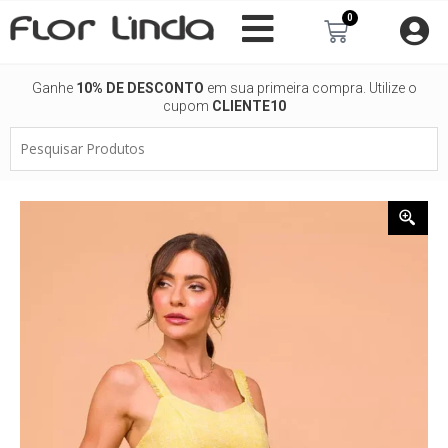
Ir
0
Carrinho
para
o
conteúdo
Ganhe
10% DE DESCONTO
em sua primeira compra. Utilize o
cupom
CLIENTE10
Pesquisar
Produtos