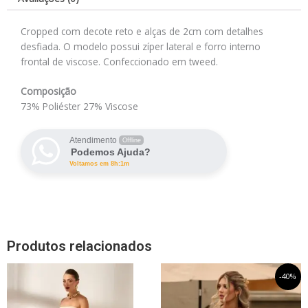
Cropped com decote reto e alças de 2cm com detalhes
desfiada. O modelo possui zíper lateral e forro interno
frontal de viscose. Confeccionado em tweed.
Composição
73% Poliéster 27% Viscose
Atendimento
Offline
Podemos Ajuda?
Voltamos em 8h:1m
Produtos relacionados
Este
O
Este
O
-40%
preço
preço
produto
produto
original
atual
tem
tem
era:
é: