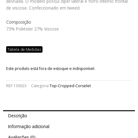
desfiada. O modelo possui zíper lateral e forro interno frontal
de viscose. Confeccionado em tweed.
Composição
73% Poliéster 27% Viscose
Tabela de Medidas
Este produto está fora de estoque e indisponível.
REF
130023
Categoria
Top-Cropped-Corselet
Descrição
Informação adicional
Avaliações (0)