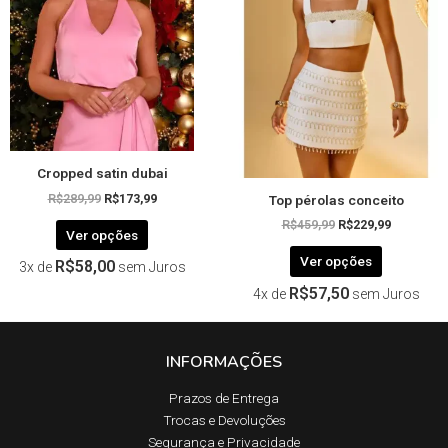
variantes.
variantes.
As
As
opções
opções
podem
podem
ser
ser
escolhidas
escolhida
na
na
página
página
Cropped satin dubai
do
do
Top pérolas conceito
produto
produto
R$
289,99
R$
173,99
R$
459,99
R$
229,99
Ver opções
Ver opções
R$
58,00
3x de
sem Juros
R$
57,50
4x de
sem Juros
INFORMAÇÕES
Prazos de Entrega​
Trocas e Devoluções​
Segurança e Privacidade