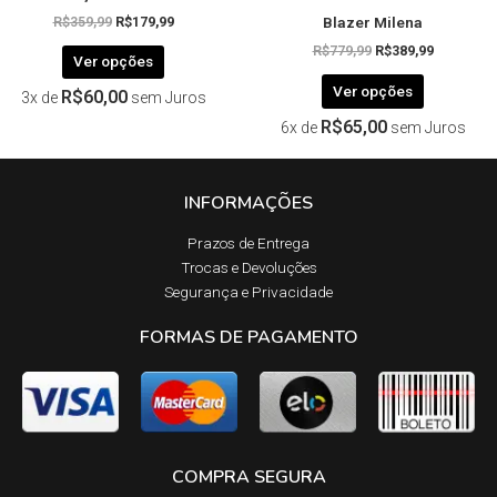
Blazer Milena
produto
produto
R$
359,99
R$
179,99
R$
779,99
R$
389,99
Ver opções
Ver opções
R$
60,00
3x de
sem Juros
R$
65,00
6x de
sem Juros
INFORMAÇÕES
Prazos de Entrega​
Trocas e Devoluções​
Segurança e Privacidade
FORMAS DE PAGAMENTO
COMPRA SEGURA