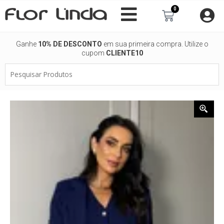
Ir
0
Carrinho
para
o
conteúdo
Ganhe
10% DE DESCONTO
em sua primeira compra. Utilize o
cupom
CLIENTE10
Pesquisar
Produtos