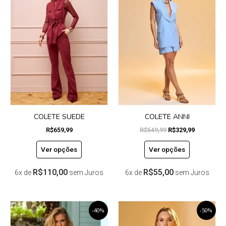
tem
tem
era:
é:
R$549,99.
R$329,99.
várias
várias
variantes.
variantes.
As
As
opções
opções
podem
podem
ser
ser
escolhidas
escolhidas
na
na
página
página
do
do
COLETE SUEDE
COLETE ANNI
produto
produto
R$
659,99
R$
549,99
R$
329,99
Ver opções
Ver opções
R$
110,00
R$
55,00
6x de
sem Juros
6x de
sem Juros
O
Este
O
O
Este
O
-40%
-50%
preço
preço
preço
preço
produto
produto
original
atual
original
atual