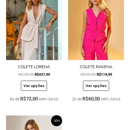
tem
tem
era:
é:
era:
é:
R$729,99.
R$437,99.
R$239,99.
R$119,99.
várias
várias
variantes.
variantes.
As
As
opções
opções
podem
podem
ser
ser
escolhidas
escolhidas
na
na
página
página
do
do
COLETE LORENA
COLETE RAVENA
produto
produto
R$
729,99
R$
437,99
R$
239,99
R$
119,99
Ver opções
Ver opções
R$
73,00
R$
60,00
6x de
sem Juros
2x de
sem Juros
O
Este
O
-50%
preço
preço
produto
original
atual