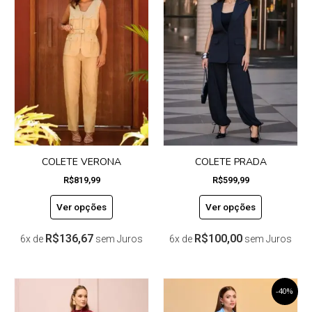
tem
tem
várias
várias
variantes.
variantes.
As
As
opções
opções
podem
podem
ser
ser
escolhidas
escolhidas
na
na
página
página
do
do
COLETE VERONA
COLETE PRADA
produto
produto
R$
819,99
R$
599,99
Ver opções
Ver opções
R$
136,67
R$
100,00
6x de
sem Juros
6x de
sem Juros
Este
O
Este
O
-40%
preço
preço
produto
produto
original
atual