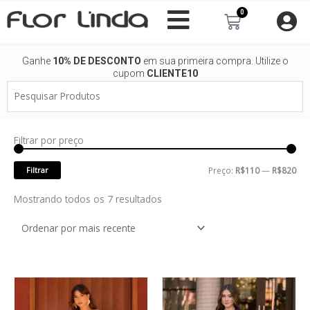
Ir
0
Carrinho
para
o
conteúdo
Ganhe
10% DE DESCONTO
em sua primeira compra. Utilize o
cupom
CLIENTE10
Pesquisar
Produtos
Filtrar por preço
Pre
Pre
mí
má
Filtrar
Preço:
R$110
—
R$820
Classificado
Mostrando todos os 7 resultados
por
mais
recente
Este
Este
produto
produto