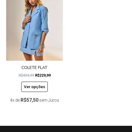
tem
era:
é:
R$459,99.
R$229,99.
várias
variantes.
As
opções
podem
ser
escolhidas
na
página
do
COLETE FLAT
produto
R$
459,99
R$
229,99
Ver opções
R$
57,50
4x de
sem Juros