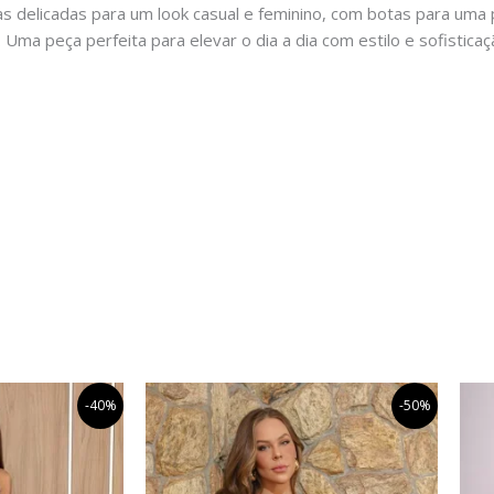
ias delicadas para um look casual e feminino, com botas para u
Uma peça perfeita para elevar o dia a dia com estilo e sofisticaçã
O
O
O
Este
Este
-40%
-50%
eço
preço
preço
preço
produto
produto
ginal
atual
original
atual
tem
tem
:
é:
era:
é:
549,99.
R$329,99.
R$359,99.
R$179,99.
várias
várias