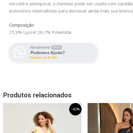
Versátil e atemporal, a chemise pode ser usada com sandál
acessórios minimalistas para destacar ainda mais sua leveza. 
Composição
73,3% Lyocel 26,7% Poliamida
Atendimento
Offline
Podemos Ajuda?
Voltamos em 0h:34m
Produtos relacionados
O
O
O
Este
-40%
preço
preço
pr
produto
original
atual
ori
tem
era:
é:
era
R$639,99.
R$383,99.
R$
várias