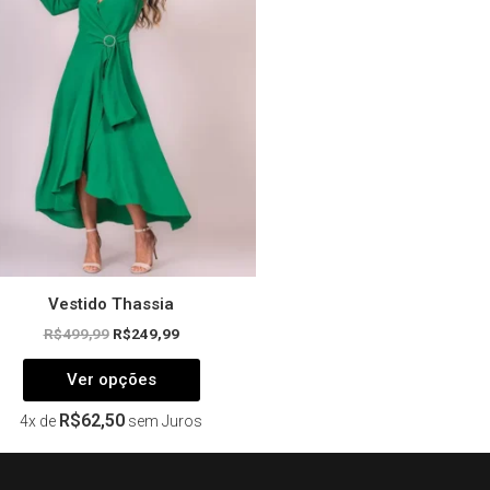
variantes.
As
opções
podem
ser
escolhidas
na
página
do
produto
Vestido Thassia
R$
499,99
R$
249,99
Ver opções
R$
62,50
4x de
sem Juros