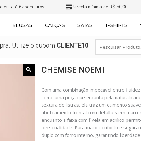
e em até 6x sem Juros
Parcela mínima de R$ 50,00
BLUSAS
CALÇAS
SAIAS
T-SHIRTS
Pesquisar
ra. Utilize o cupom
CLIENTE10
Produtos
CHEMISE NOEMI
Com uma combinação impecável entre fluidez
como uma peça que encanta pela naturalidade
textura de listras, ela traz um caimento suave
abotoamento frontal com detalhes em marrom
enquanto a faixa com fivela em acrílico permi
personalidade. Para maior conforto e segura
duplo com forro interno, garantindo liberda