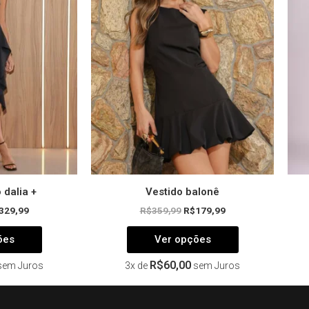
variantes.
variantes.
As
As
opções
opções
podem
podem
ser
ser
escolhidas
escolhidas
na
na
página
página
do
do
produto
produto
 dalia +
Vestido balonê
329,99
R$
359,99
R$
179,99
ões
Ver opções
R$
60,00
sem Juros
3x de
sem Juros