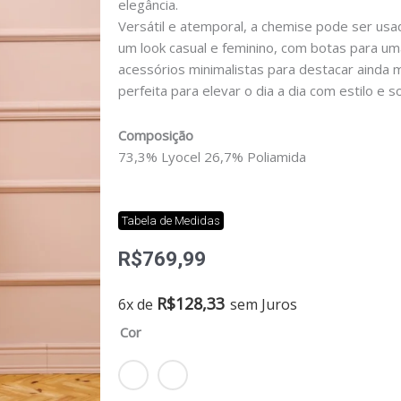
elegância.
Versátil e atemporal, a chemise pode ser usa
um look casual e feminino, com botas para 
acessórios minimalistas para destacar ainda 
perfeita para elevar o dia a dia com estilo e so
Composição
73,3% Lyocel 26,7% Poliamida
Tabela de Medidas
R$
769,99
Chemise
R$
128,33
6x de
sem Juros
noemi
Cor
quantidade