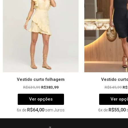
variantes.
As
opções
podem
ser
escolhidas
na
página
do
produto
Vestido curto folhagem
Vestido curto
R$
639,99
R$
383,99
R$
549,99
R$
Ver opções
Ver opç
R$
64,00
R$
55,00
6x de
sem Juros
6x de