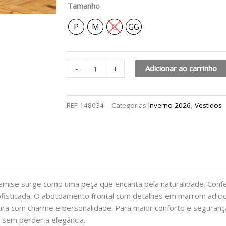
Tamanho
P
M
G
GG
-
+
Adicionar ao carrinho
REF
148034
Categorias
Inverno 2026
,
Vestidos
emise surge como uma peça que encanta pela naturalidade. Confe
sofisticada. O abotoamento frontal com detalhes em marrom adici
intura com charme e personalidade. Para maior conforto e segura
 sem perder a elegância.