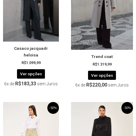
As
As
opções
opções
podem
podem
ser
ser
escolhidas
escolhida
na
na
página
página
Casaco jacquadr
do
do
heloisa
Trend coat
produto
produto
R$
1.099,99
R$
1.319,99
Ver opções
Ver opções
R$
183,33
6x de
sem Juros
R$
220,00
6x de
sem Juros
O
Este
O
O
Este
O
-50%
-50%
preço
preço
preço
preço
produto
produto
original
atual
original
atual
tem
tem
era:
é:
era:
é:
R$279,99.
R$139,99.
R$259,99.
R$129,99.
várias
várias
variantes.
variantes.