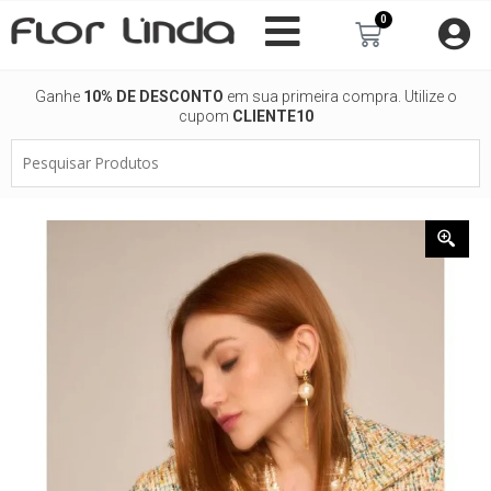
Ir
0
Carrinho
para
o
conteúdo
Ganhe
10% DE DESCONTO
em sua primeira compra. Utilize o
cupom
CLIENTE10
Pesquisar
Produtos