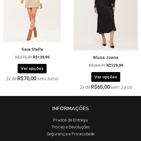
As
As
opções
opções
podem
podem
ser
ser
escolhidas
escolhida
na
na
página
página
Saia Stella
do
do
Blusa Joana
produto
produto
R$
279,99
R$
139,99
R$
259,99
R$
129,99
Ver opções
Ver opções
R$
70,00
2x de
sem Juros
R$
65,00
2x de
sem Juros
INFORMAÇÕES
Prazos de Entrega​
Trocas e Devoluções​
Segurança e Privacidade