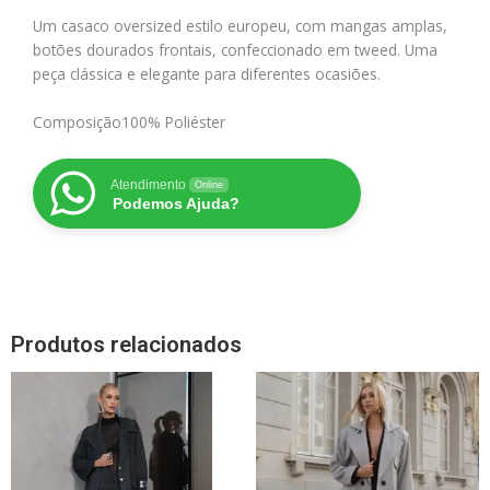
Um casaco oversized estilo europeu, com mangas amplas,
botões dourados frontais, confeccionado em tweed. Uma
peça clássica e elegante para diferentes ocasiões.
Composição
100% Poliéster
Atendimento
Online
Podemos Ajuda?
Produtos relacionados
Este
Este
produto
produto
tem
tem
várias
várias
variantes.
variantes.