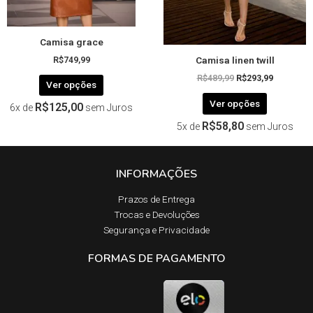
na
na
página
página
Camisa grace
do
do
Camisa linen twill
produto
produto
R$
749,99
R$
489,99
R$
293,99
Ver opções
Ver opções
R$
125,00
6x de
sem Juros
R$
58,80
5x de
sem Juros
INFORMAÇÕES
Prazos de Entrega​
Trocas e Devoluções​
Segurança e Privacidade
FORMAS DE PAGAMENTO