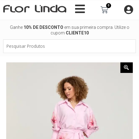
Ir
0
Carrinho
para
o
conteúdo
Ganhe
10% DE DESCONTO
em sua primeira compra. Utilize o
cupom
CLIENTE10
Pesquisar
Produtos