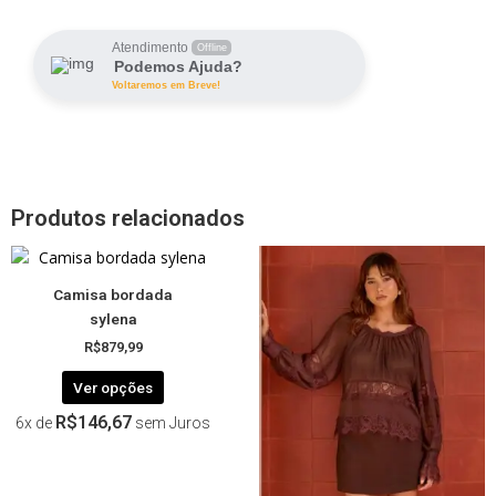
Atendimento
Offline
Podemos Ajuda?
Voltaremos em Breve!
Produtos relacionados
Este
Este
produto
produto
Camisa bordada
tem
tem
sylena
várias
várias
R$
879,99
variantes.
variantes.
As
As
Ver opções
opções
opções
R$
146,67
6x de
sem Juros
podem
podem
ser
ser
escolhidas
escolhida