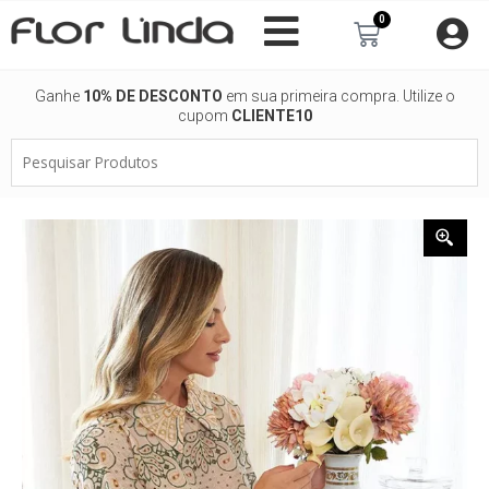
Ir
0
Carrinho
para
o
conteúdo
Ganhe
10% DE DESCONTO
em sua primeira compra. Utilize o
cupom
CLIENTE10
Pesquisar
Produtos