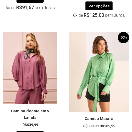
Ver opções
R$
91,67
6x de
sem Juros
R$
125,00
6x de
sem Juros
Este
O
Este
O
-50%
preço
preço
produto
produto
original
atual
tem
tem
era:
é:
R$339,99.
R$169,99.
várias
várias
variantes.
variantes.
As
As
opções
opções
podem
podem
ser
ser
escolhidas
escolhida
na
na
página
página
Camisa decote em v
do
do
kamila
Camisa Maiara
produto
produto
R$
439,99
R$
339,99
R$
169,99