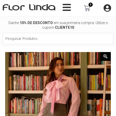
Ir
0
Carrinho
para
o
conteúdo
Ganhe
10% DE DESCONTO
em sua primeira compra. Utilize o
cupom
CLIENTE10
Pesquisar
Produtos