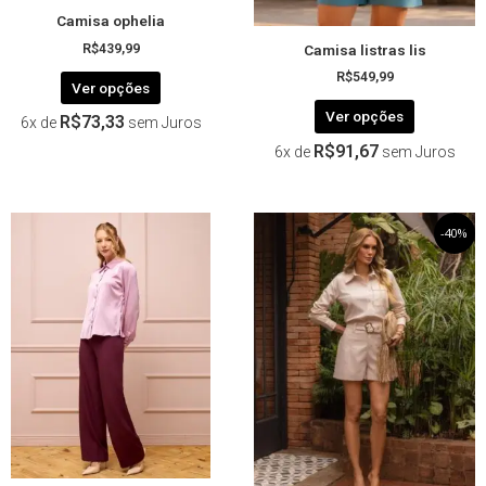
página
página
Camisa ophelia
do
do
Camisa listras lis
produto
produto
R$
439,99
R$
549,99
Ver opções
Ver opções
R$
73,33
6x de
sem Juros
R$
91,67
6x de
sem Juros
Este
O
Este
O
-40%
preço
preço
produto
produto
original
atual
tem
tem
era:
é:
R$619,99.
R$371,99.
várias
várias
variantes.
variantes.
As
As
opções
opções
podem
podem
ser
ser
escolhidas
escolhida
na
na
página
página