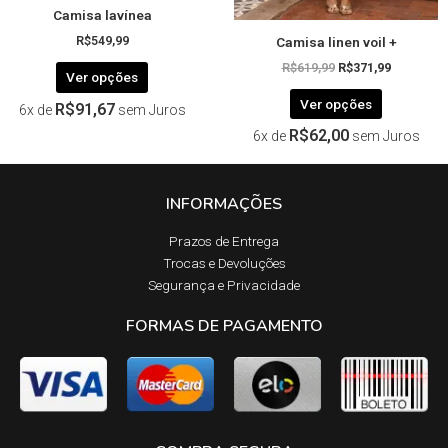
Camisa lavínea
do
do
Camisa linen voil +
produto
produto
R$
549,99
R$
619,99
R$
371,99
Ver opções
Ver opções
R$
91,67
6x de
sem Juros
R$
62,00
6x de
sem Juros
INFORMAÇÕES
Prazos de Entrega​
Trocas e Devoluções​
Segurança e Privacidade
FORMAS DE PAGAMENTO