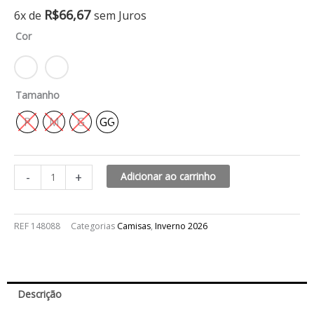
Camisa
R$
66,67
6x de
sem Juros
gola
Cor
laço
opcional
quantidade
Tamanho
P
M
G
GG
-
+
Adicionar ao carrinho
REF
148088
Categorias
Camisas
,
Inverno 2026
Descrição